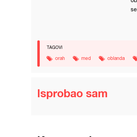
ob
se
TAGOVI
orah
med
oblanda
Isprobao sam