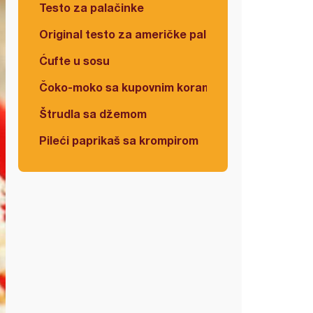
Testo za palačinke
Original testo za američke palačinke
Ćufte u sosu
Čoko-moko sa kupovnim korama
Štrudla sa džemom
Pileći paprikaš sa krompirom