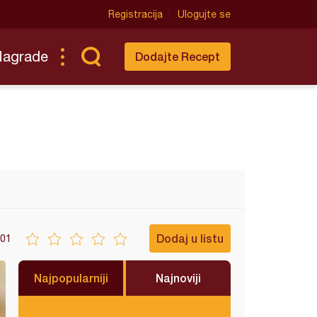
Registracija
Ulogujte se
Nagrade
Dodajte Recept
Dodaj u listu
01
Najpopularniji
Najnoviji