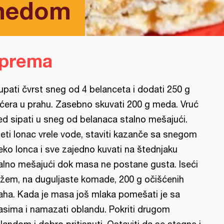
medom
iprema
lupati čvrst sneg od 4 belanceta i dodati 250 g
ćera u prahu. Zasebno skuvati 200 g meda. Vruć
d sipati u sneg od belanaca stalno mešajući.
eti lonac vrele vode, staviti kazanče sa snegom
eko lonca i sve zajedno kuvati na štednjaku
alno mešajući dok masa ne postane gusta. Iseći
žem, na duguljaste komade, 200 g očišćenih
aha. Kada je masa još mlaka pomešati je sa
asima i namazati oblandu. Pokriti drugom