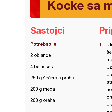
Kocke sa 
Sastojci
Pr
Potrebno je:
Iz
še
2 oblande
me
4 belanceta
Uz
pr
250 g šećera u prahu
st
200 g meda
no
or
200 g oraha
or