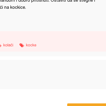
landom i dobro pritisnuti. Ostaviti da se stegne i
ći na kockice.
kolači
kocke