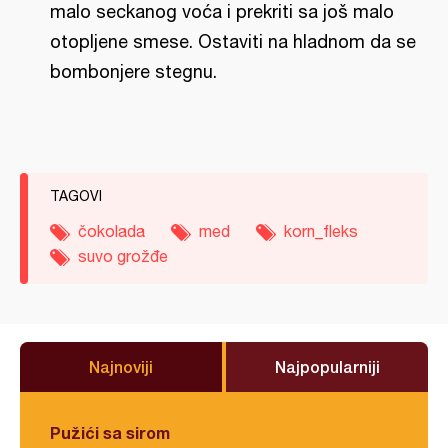
malo seckanog voća i prekriti sa još malo
otopljene smese. Ostaviti na hladnom da se
bombonjere stegnu.
TAGOVI
čokolada
med
korn_fleks
suvo grožđe
Najnoviji
Najpopularniji
Pužići sa sirom