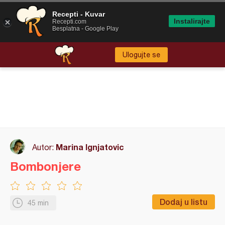
Recepti - Kuvar
Instalirajte
Recepti.com
Besplatna - Google Play
Ulogujte se
Marina Ignjatovic
Autor:
Bombonjere
Dodaj u listu
45 min