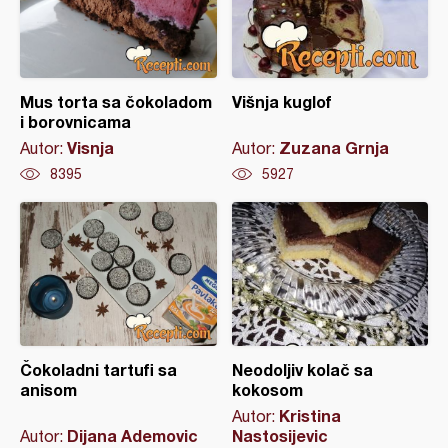
Mus torta sa čokoladom
Višnja kuglof
i borovnicama
Visnja
Zuzana Grnja
Autor:
Autor:
8395
5927
Čokoladni tartufi sa
Neodoljiv kolač sa
anisom
kokosom
Kristina
Autor:
Dijana Ademovic
Nastosijevic
Autor: