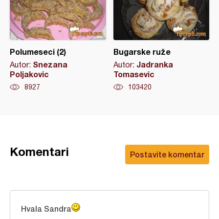
Polumeseci (2)
Bugarske ruže
Snezana
Jadranka
Autor:
Autor:
Poljakovic
Tomasevic
8927
103420
Komentari
Postavite komentar
Hvala Sandra