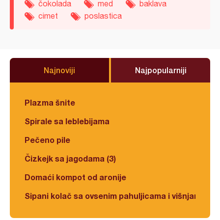
čokolada
med
baklava
cimet
poslastica
Najnoviji
Najpopularniji
Plazma šnite
Spirale sa leblebijama
Pečeno pile
Čizkejk sa jagodama (3)
Domaći kompot od aronije
Sipani kolač sa ovsenim pahuljicama i višnjama