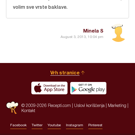
volim sve vrste baklave.
Minela S
August 3, 2013, 10:04 pm
Vrh stranice
© 2009-2026 Recepti.com |
Uslovi korišćenja
|
Marketing
|
Kontakt
Facebook
Twitter
Youtube
Instagram
Pinterest