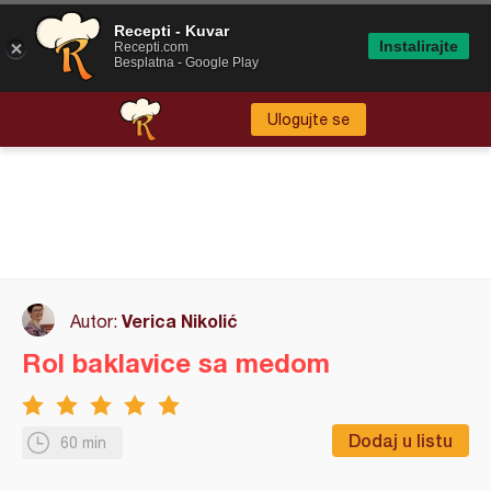
Recepti - Kuvar
Instalirajte
Recepti.com
Besplatna - Google Play
Ulogujte se
Verica Nikolić
Autor:
Rol baklavice sa medom
Dodaj u listu
60 min