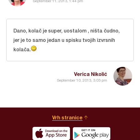
September 11, 2013, 1:44 pm
Dano, kolač je super, uostalom , ništa čudno,
jer je to samo jedan u spisku tvojih izvrsnih
kolača.
Verica Nikolić
September 10, 2013, 3:03 pm
Vrh stranice