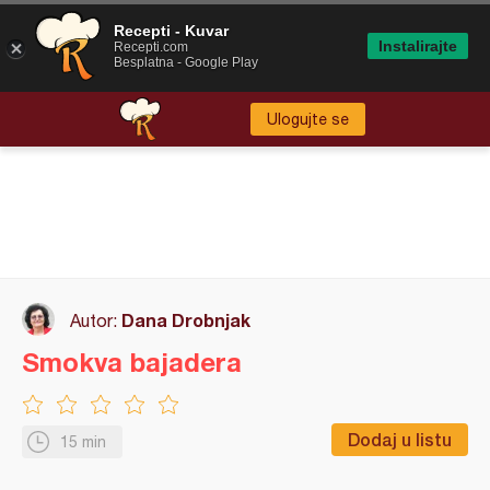
Recepti - Kuvar
Instalirajte
Recepti.com
Besplatna - Google Play
Ulogujte se
Dana Drobnjak
Autor:
Smokva bajadera
Dodaj u listu
15 min