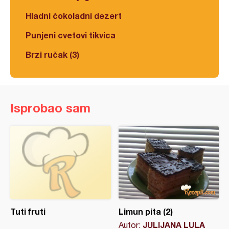
Hladni čokoladni dezert
Punjeni cvetovi tikvica
Brzi ručak (3)
Isprobao sam
Tuti fruti
Limun pita (2)
JULIJANA LULA
Autor: