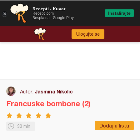
Recepti - Kuvar
Instalirajte
Recepti.com
Besplatna - Google Play
Ulogujte se
Jasmina Nikolić
Autor:
Francuske bombone (2)
Dodaj u listu
30 min