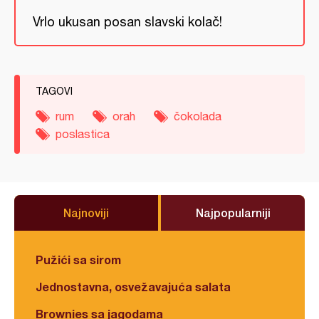
Vrlo ukusan posan slavski kolač!
TAGOVI
rum
orah
čokolada
poslastica
Najnoviji
Najpopularniji
Pužići sa sirom
Jednostavna, osvežavajuća salata
Brownies sa jagodama