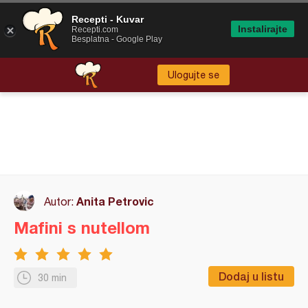
Recepti - Kuvar
Instalirajte
Recepti.com
Besplatna - Google Play
Ulogujte se
Anita Petrovic
Autor:
Mafini s nutellom
Dodaj u listu
30 min