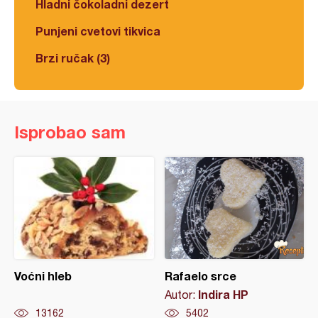
Hladni čokoladni dezert
Punjeni cvetovi tikvica
Brzi ručak (3)
Isprobao sam
Voćni hleb
Rafaelo srce
Indira HP
Autor:
13162
5402