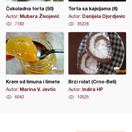
Čokoladna torta (50)
Torta sa kajsijama (6)
Mubera Živojević
Danijela Djordjevic
Autor:
Autor:
7782
35226
Krem od limuna i limete
Brzi rolat (Crno-Beli)
Marina V. Jevtic
Indira HP
Autor:
Autor:
6042
10525