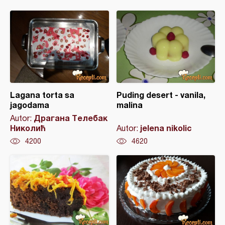
Lagana torta sa
Puding desert - vanila,
jagodama
malina
Драгана Телебак
Autor:
Николић
jelena nikolic
Autor:
4200
4620