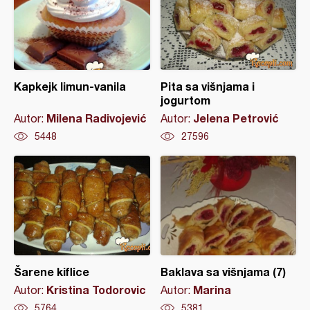
Kapkejk limun-vanila
Pita sa višnjama i
jogurtom
Milena Radivojević
Jelena Petrović
Autor:
Autor:
5448
27596
Šarene kiflice
Baklava sa višnjama (7)
Kristina Todorovic
Marina
Autor:
Autor:
5764
5381