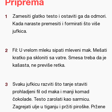
Priprema
Zamesiti glatko testo i ostaviti ga da odmori.
Kada naraste premesiti i formirati što više
jufkica.
Fil: U vrelom mleku sipati mleveni mak. Mešati
kratko pa skloniti sa vatre. Smesa treba da je
kašasta, ne previše retka.
Svaku jufkicu razviti što tanje staviti
prohladjeni fil od maka i manji komad
čokolade. Testo zarolati kao sarmicu.
Zagrejati ulje u tiganju i pržiti piroške. Pržene