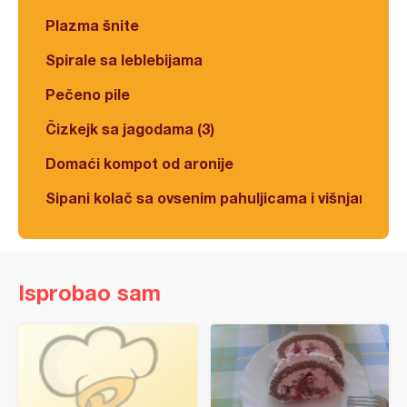
Plazma šnite
Spirale sa leblebijama
Pečeno pile
Čizkejk sa jagodama (3)
Domaći kompot od aronije
Sipani kolač sa ovsenim pahuljicama i višnjama
Isprobao sam