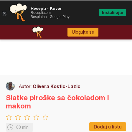
Recepti - Kuvar
Instalirajte
Recepti.com
Besplatna - Google Play
Ulogujte se
Olivera Kostic-Lazic
Autor:
Slatke piroške sa čokoladom i
makom
Dodaj u listu
60 min