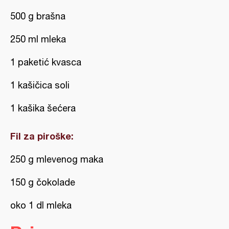
500 g brašna
250 ml mleka
1 paketić kvasca
1 kašičica soli
1 kašika šećera
Fil za piroške:
250 g mlevenog maka
150 g čokolade
oko 1 dl mleka