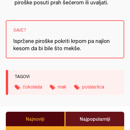
piroške posuti prah šećerom ili uvaljati.
SAVET
Ispržene piroške pokriti krpom pa najlon
kesom da bi bile što mekše.
TAGOVI
čokolada
mak
poslastica
Najnoviji
Najpopularniji