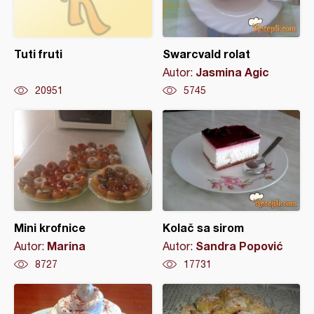
Tuti fruti
Swarcvald rolat
Jasmina Agic
Autor:
20951
5745
Mini krofnice
Kolač sa sirom
Marina
Sandra Popović
Autor:
Autor:
8727
17731