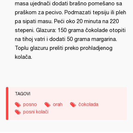
masa ujednači dodati brašno pomešano sa
praškom za pecivo. Podmazati tepsiju ili pleh
pa sipati masu. Peći oko 20 minuta na 220
stepeni. Glazura: 150 grama čokolade otopiti
na tihoj vatri i dodati 50 grama margarina.
Toplu glazuru preliti preko prohladjenog
kolača.
TAGOVI
posno
orah
čokolada
posni kolači