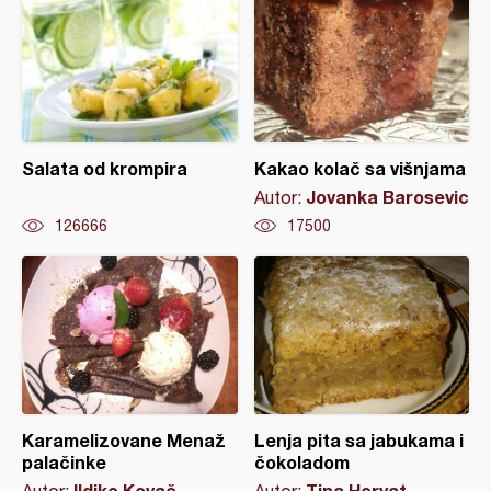
Salata od krompira
Kakao kolač sa višnjama
Jovanka Barosevic
Autor:
126666
17500
Karamelizovane Menaž
Lenja pita sa jabukama i
palačinke
čokoladom
Ildiko Kovač
Tina Horvat