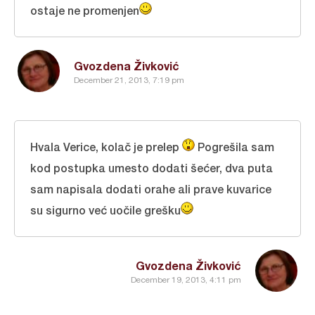
ostaje ne promenjen
Gvozdena Živković
December 21, 2013, 7:19 pm
Hvala Verice, kolač je prelep
Pogrešila sam
kod postupka umesto dodati šećer, dva puta
sam napisala dodati orahe ali prave kuvarice
su sigurno već uočile grešku
Gvozdena Živković
December 19, 2013, 4:11 pm