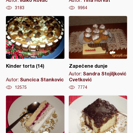
Autor:
Autor:
3183
9964
Kinder torta (14)
Zapečene dunje
Sandra Stojiljković
Autor:
Suncica Stankovic
Cvetković
Autor:
12575
7774