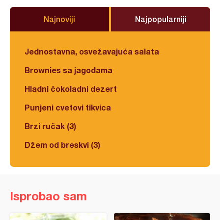
Najnoviji
Najpopularniji
Jednostavna, osvežavajuća salata
Brownies sa jagodama
Hladni čokoladni dezert
Punjeni cvetovi tikvica
Brzi ručak (3)
Džem od breskvi (3)
Isprobao sam