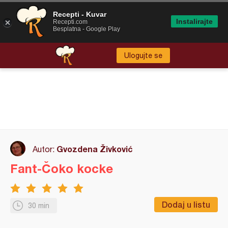
Recepti - Kuvar
Instalirajte
Recepti.com
Besplatna - Google Play
Ulogujte se
Gvozdena Živković
Autor:
Fant-Čoko kocke
Dodaj u listu
30 min