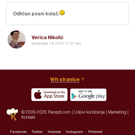
Odličan posni kolač.
Verica Nikolić
December 19, 2013, 11:27 am
Vrh stranice
© 2009-2026 Recepti.com |
Uslovi korišćenja
|
Marketing
|
Kontakt
Facebook
Twitter
Youtube
Instagram
Pinterest