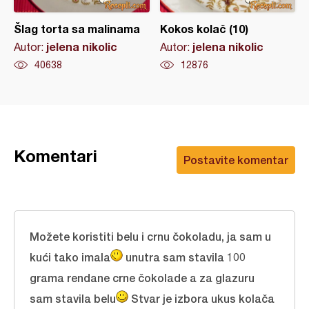
Šlag torta sa malinama
Kokos kolač (10)
jelena nikolic
jelena nikolic
Autor:
Autor:
40638
12876
Komentari
Postavite komentar
Možete koristiti belu i crnu čokoladu, ja sam u
kući tako imala
unutra sam stavila 100
grama rendane crne čokolade a za glazuru
sam stavila belu
Stvar je izbora ukus kolača