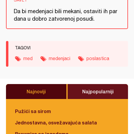
SAVET
Da bi medenjaci bili mekani, ostaviti ih par
dana u dobro zatvorenoj posudi.
TAGOVI
med
medenjaci
poslastica
Najnoviji
Najpopularniji
Pužići sa sirom
Jednostavna, osvežavajuća salata
Brownies sa jagodama