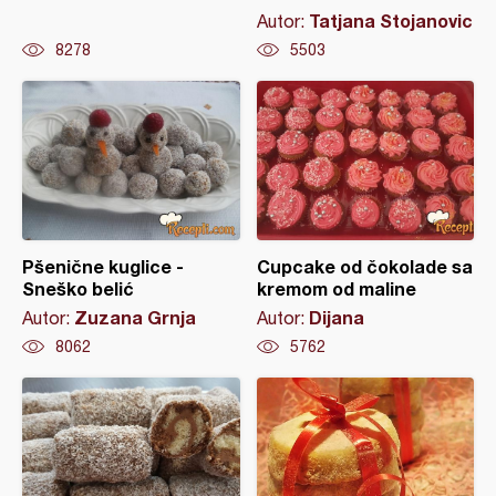
Tatjana Stojanovic
Autor:
8278
5503
Pšenične kuglice -
Cupcake od čokolade sa
Sneško belić
kremom od maline
Zuzana Grnja
Dijana
Autor:
Autor:
8062
5762