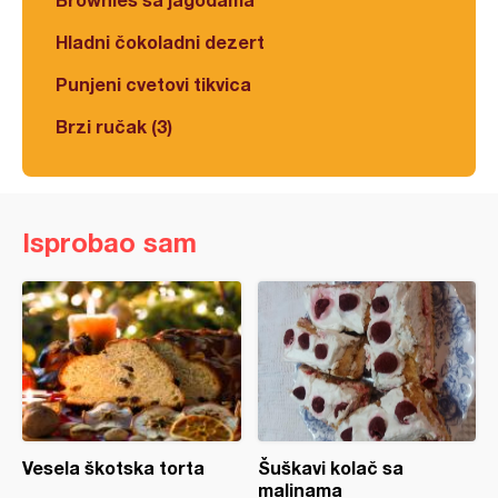
Hladni čokoladni dezert
Punjeni cvetovi tikvica
Brzi ručak (3)
Isprobao sam
Vesela škotska torta
Šuškavi kolač sa
malinama