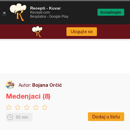
Recepti - Kuvar
Instalirajte
Recepti.com
Besplatna - Google Play
Ulogujte se
Bojana Orčić
Autor:
Medenjaci (8)
Dodaj u listu
60 min