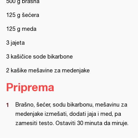
500 g brašna
125 g šećera
125 g meda
3 jajeta
3 kašičice sode bikarbone
2 kašike mešavine za medenjake
Priprema
Brašno, šećer, sodu bikarbonu, mešavinu za
medenjake izmešati, dodati jaja i med, pa
zamesiti testo. Ostaviti 30 minuta da miruje.