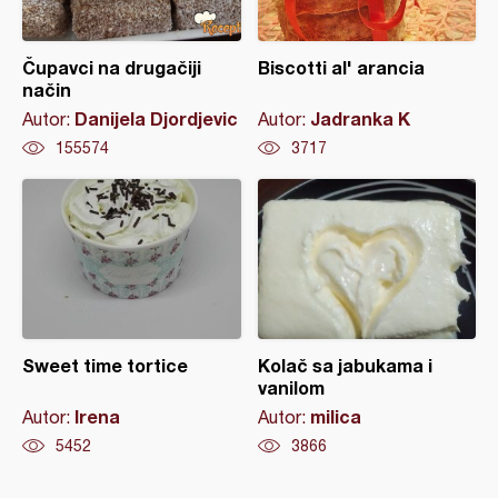
Čupavci na drugačiji
Biscotti al' arancia
način
Danijela Djordjevic
Jadranka K
Autor:
Autor:
155574
3717
Sweet time tortice
Kolač sa jabukama i
vanilom
Irena
milica
Autor:
Autor:
5452
3866