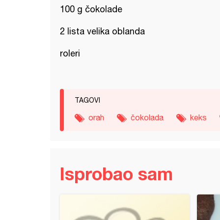
100 g čokolade
2 lista velika oblanda
roleri
TAGOVI
orah
čokolada
keks
Isprobao sam
i torta (7)