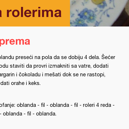
a rolerima
iprema
landu preseći na pola da se dobiju 4 dela. Šećer
vodu staviti da provri izmakniti sa vatre, dodati
rgarin i čokoladu i mešati dok se ne rastopi,
dati orahe i keks.
lofanje: oblanda - fil - oblanda - fil - roleri 4 reda -
l - oblanda - fil - oblanda.