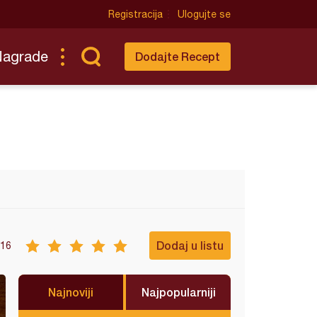
Registracija
Ulogujte se
Nagrade
Dodajte Recept
Dodaj u listu
16
Najnoviji
Najpopularniji