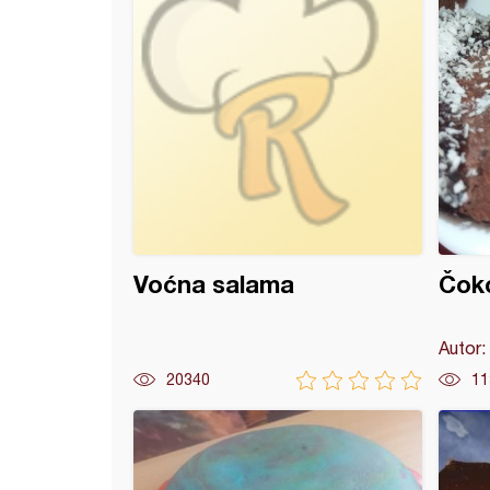
Voćna salama
Čoko
Autor:
20340
11
stavna torta sa jagodama