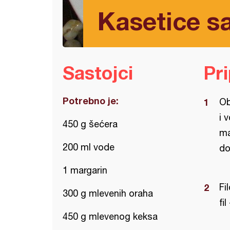
Kasetice s
Sastojci
Pr
Potrebno je:
Ob
i 
450 g šećera
ma
200 ml vode
do
1 margarin
Fi
300 g mlevenih oraha
fi
450 g mlevenog keksa