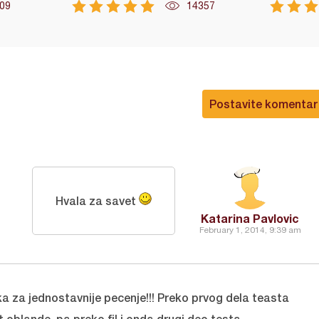
09
14357
Postavite komentar
Hvala za savet
Katarina Pavlovic
February 1, 2014, 9:39 am
ka za jednostavnije pecenje!!! Preko prvog dela teasta
st oblande, pa preko fil i onda drugi deo testa