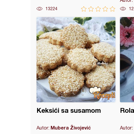
Autor:
13224
12
ce sa pahuljicama i džemom
Keksići sa susamom
Rola
Mubera Živojević
Autor:
Autor: