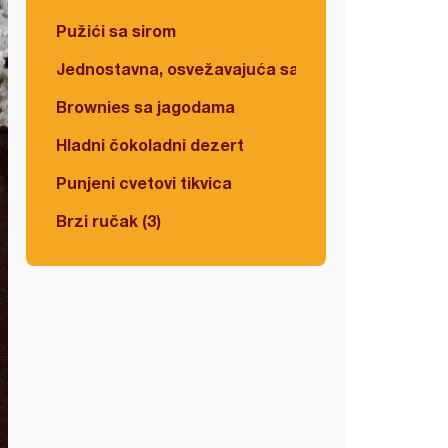
Pužići sa sirom
Jednostavna, osvežavajuća salata
Brownies sa jagodama
Hladni čokoladni dezert
Punjeni cvetovi tikvica
Brzi ručak (3)