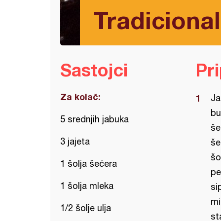
Tradicional
Sastojci
Pr
Za kolač:
Ja
bu
5 srednjih jabuka
še
3 jajeta
še
šo
1 šolja šećera
pe
1 šolja mleka
si
mi
1/2 šolje ulja
st