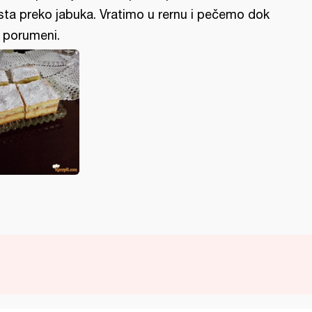
sta preko jabuka. Vratimo u rernu i pečemo dok
 porumeni.