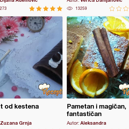
Autor:
273
13259
t od kestena
Pametan i magičan,
fantastičan
Zuzana Grnja
Aleksandra
Autor: