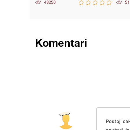
48250
51
Komentari
Postoji ca
se stavi li