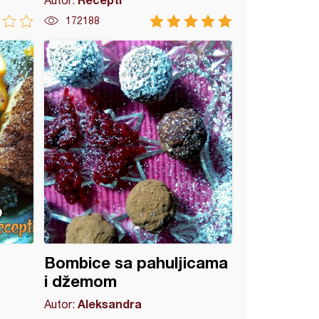
Autor:
172188
Bombice sa pahuljicama
i džemom
Aleksandra
Autor: