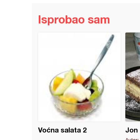
Isprobao sam
kolač sa bananama
Voćna salata 2
Jon