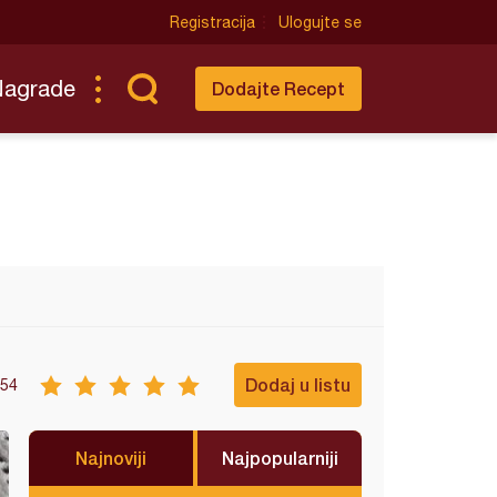
Registracija
Ulogujte se
Nagrade
Dodajte Recept
Dodaj u listu
54
Najnoviji
Najpopularniji