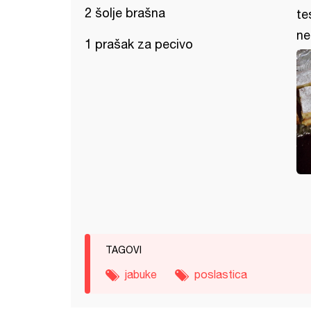
2 šolje brašna
te
ne
1 prašak za pecivo
TAGOVI
jabuke
poslastica