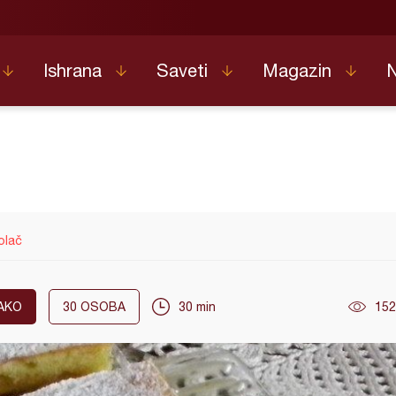
Ishrana
Saveti
Magazin
olač
AKO
30
OSOBA
30 min
152