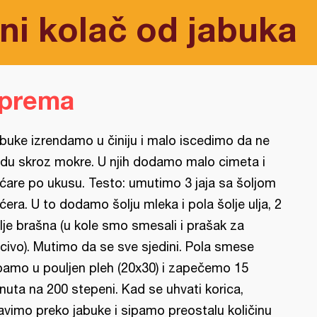
ni kolač od jabuka
iprema
buke izrendamo u činiju i malo iscedimo da ne
du skroz mokre. U njih dodamo malo cimeta i
ćare po ukusu. Testo: umutimo 3 jaja sa šoljom
ćera. U to dodamo šolju mleka i pola šolje ulja, 2
lje brašna (u kole smo smesali i prašak za
civo). Mutimo da se sve sjedini. Pola smese
pamo u pouljen pleh (20x30) i zapečemo 15
nuta na 200 stepeni. Kad se uhvati korica,
avimo preko jabuke i sipamo preostalu količinu