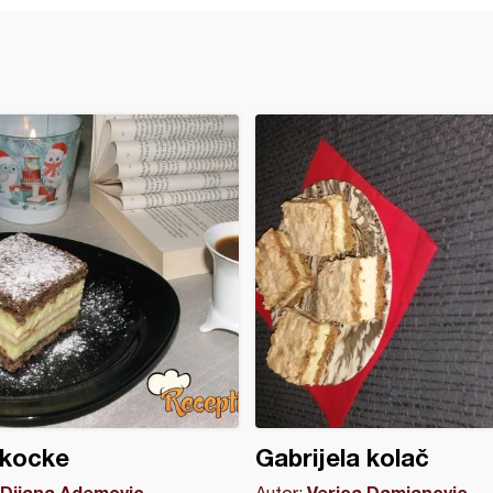
 kocke
Gabrijela kolač
Dijana Ademovic
Verica Damjanovic