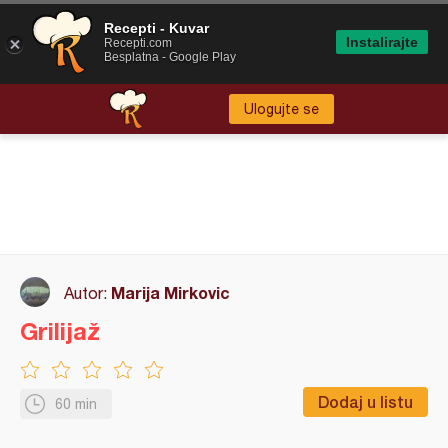
Recepti - Kuvar
Instalirajte
Recepti.com
Besplatna - Google Play
Ulogujte se
Marija Mirkovic
Autor:
Grilijaž
Dodaj u listu
60 min