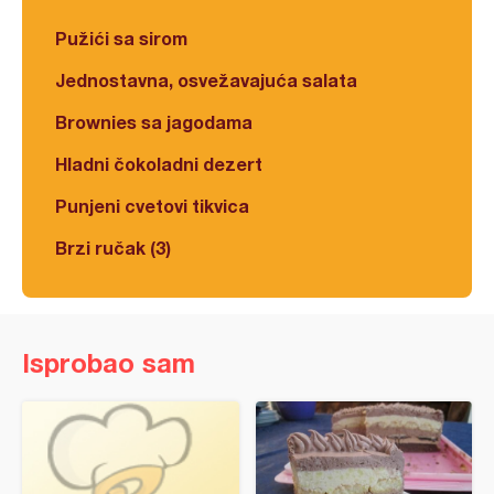
Pužići sa sirom
Jednostavna, osvežavajuća salata
Brownies sa jagodama
Hladni čokoladni dezert
Punjeni cvetovi tikvica
Brzi ručak (3)
Isprobao sam