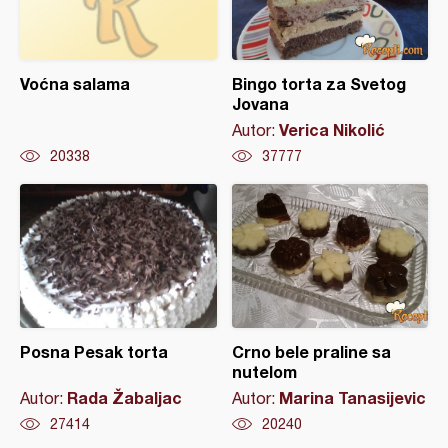
Voćna salama
Bingo torta za Svetog
Jovana
Verica Nikolić
Autor:
20338
37777
Posna Pesak torta
Crno bele praline sa
nutelom
Rada Žabaljac
Marina Tanasijevic
Autor:
Autor:
27414
20240