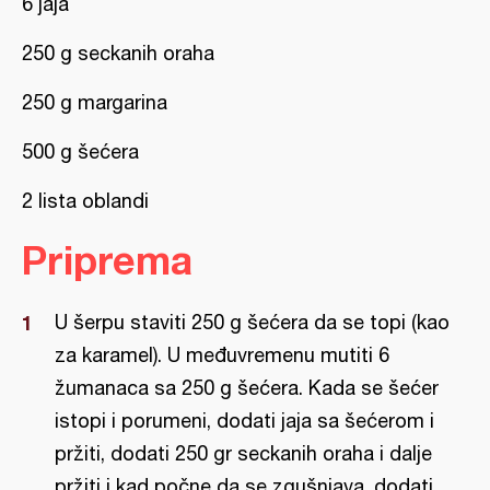
6 jaja
250 g seckanih oraha
250 g margarina
500 g šećera
2 lista oblandi
Priprema
U šerpu staviti 250 g šećera da se topi (kao
za karamel). U međuvremenu mutiti 6
žumanaca sa 250 g šećera. Kada se šećer
istopi i porumeni, dodati jaja sa šećerom i
pržiti, dodati 250 gr seckanih oraha i dalje
pržiti i kad počne da se zgušnjava, dodati