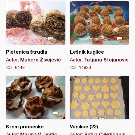
Pletenica štrudla
Lešnik kuglice
Mubera Živojević
Tatjana Stojanovic
Autor:
Autor:
6449
14920
Krem princeske
Vanilice (22)
Marina V. Jevtic
Sofija Cvjeticanin
Autor:
Autor: