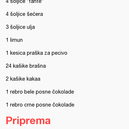
4 šoljice *fante*
4 šoljice šećera
3 šoljice ulja
1 limun
1 kesica praška za pecivo
24 kašike brašna
2 kašike kakaa
1 rebro bele posne čokolade
1 rebro crne posne čokolade
Priprema