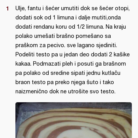
Ulje, fantu i šećer umutiti dok se šećer otopi,
dodati sok od 1 limuna i dalje mutiti,onda
dodati rendanu koru od 1/2 limuna. Na kraju
polako umešati brašno pomešano sa
praškom za pecivo. sve lagano sjediniti.
Podeliti testo pa u jedan deo dodati 2 kašike
kakaa. Podmazati pleh i posuti ga brašnom
pa polako od sredine sipati jednu kutlaču
braon testo pa preko njega šuto i tako
naizmenično dok ne utrošite svo testo.