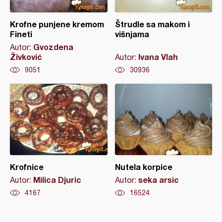
Krofne punjene kremom
Štrudle sa makom i
Fineti
višnjama
Gvozdena
Autor:
Živković
Ivana Vlah
Autor:
9051
30936
Krofnice
Nutela korpice
Milica Djuric
seka arsic
Autor:
Autor:
4167
16524