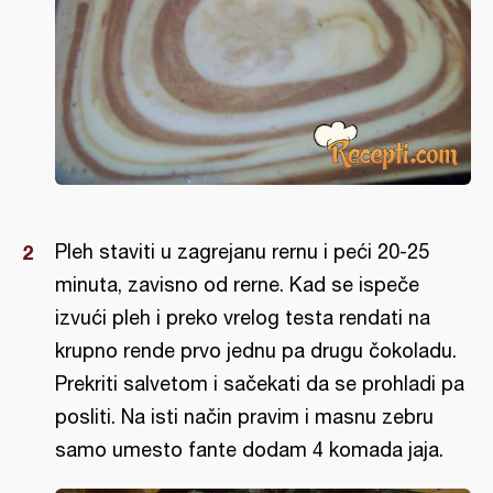
Pleh staviti u zagrejanu rernu i peći 20-25
minuta, zavisno od rerne. Kad se ispeče
izvući pleh i preko vrelog testa rendati na
krupno rende prvo jednu pa drugu čokoladu.
Prekriti salvetom i sačekati da se prohladi pa
posliti. Na isti način pravim i masnu zebru
samo umesto fante dodam 4 komada jaja.