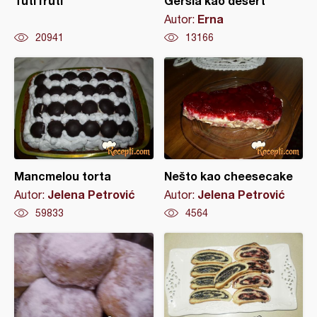
Tuti fruti
Geršla kao desert
Erna
Autor:
20941
13166
Mancmelou torta
Nešto kao cheesecake
Jelena Petrović
Jelena Petrović
Autor:
Autor:
59833
4564