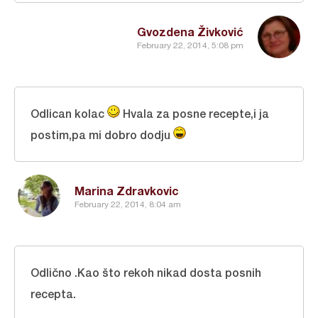
Gvozdena Živković
February 22, 2014, 5:08 pm
Odlican kolac
Hvala za posne recepte,i ja
postim,pa mi dobro dodju
Marina Zdravkovic
February 22, 2014, 8:04 am
Odlično .Kao što rekoh nikad dosta posnih
recepta.