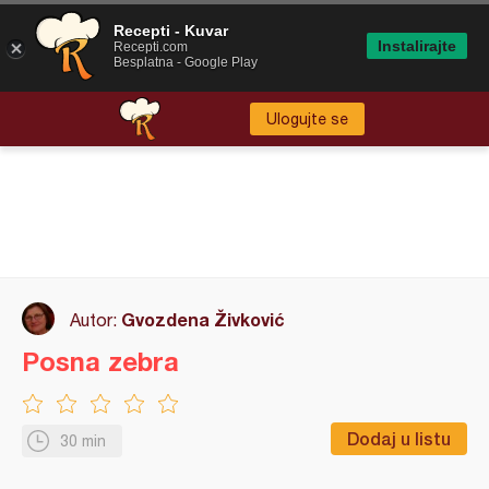
Recepti - Kuvar
Instalirajte
Recepti.com
Besplatna - Google Play
Ulogujte se
Gvozdena Živković
Autor:
Posna zebra
Dodaj u listu
30 min