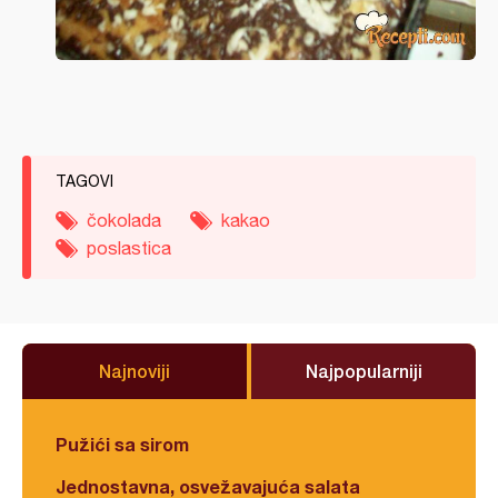
TAGOVI
čokolada
kakao
poslastica
Najnoviji
Najpopularniji
Pužići sa sirom
Jednostavna, osvežavajuća salata