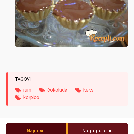
TAGOVI
rum
čokolada
keks
korpice
Najnoviji
Najpopularniji