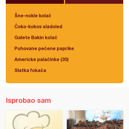
Šne-nokle kolač
Čoko-kokos sladoled
Galete Bakin kolač
Pohovane pečene paprike
Americke palačinke (30)
Slatka fokača
Isprobao sam