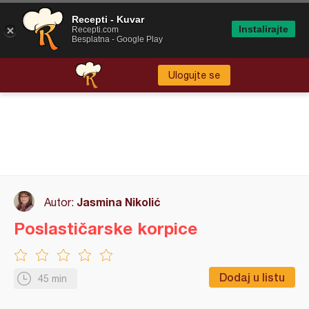
Recepti - Kuvar
Instalirajte
Recepti.com
Besplatna - Google Play
Ulogujte se
Jasmina Nikolić
Autor:
Poslastičarske korpice
Dodaj u listu
45 min