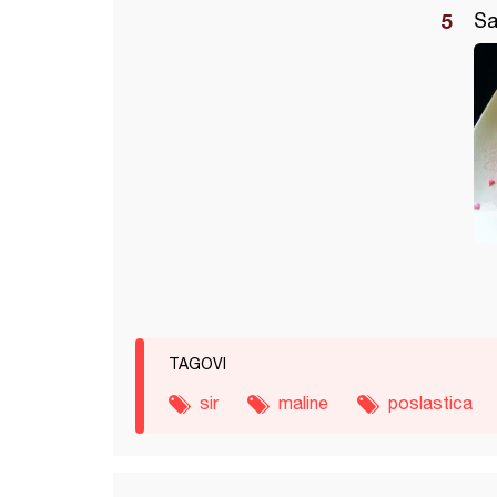
Sa
TAGOVI
sir
maline
poslastica