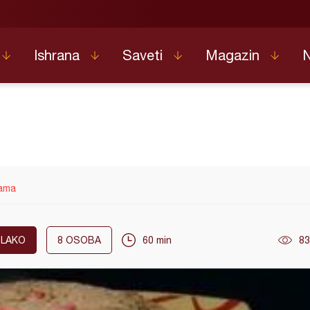
Ishrana
Saveti
Magazin
nama
LAKO
8
OSOBA
60 min
83