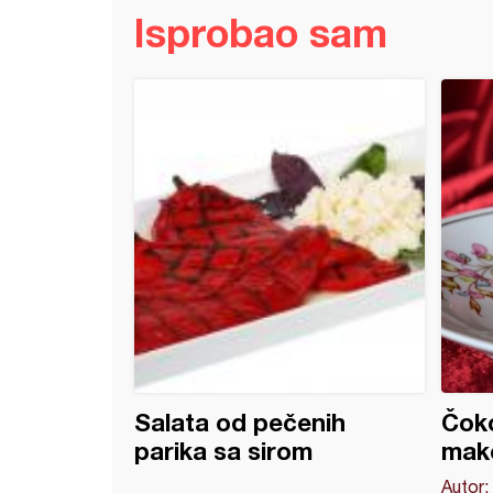
Isprobao sam
n kolač
Salata od pečenih
Čoko
parika sa sirom
mak
Autor: