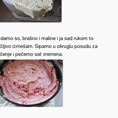
damo so, brašno i maline i ja sad rukom to
žljivo izmešam. Sipamo u okruglu posudu za
čenje i pečemo sat vremena.