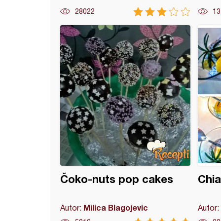
28022
13
e sa šećerom u prahu
Čoko-nuts pop cakes
Chia
Milica Blagojevic
Autor:
Autor: