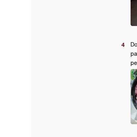
Do
pa
pe