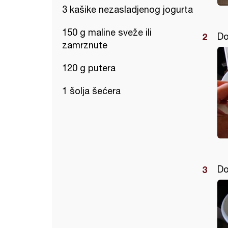
3 kašike nezasladjenog jogurta
150 g maline sveže ili
Do
zamrznute
120 g putera
1 šolja šećera
Do