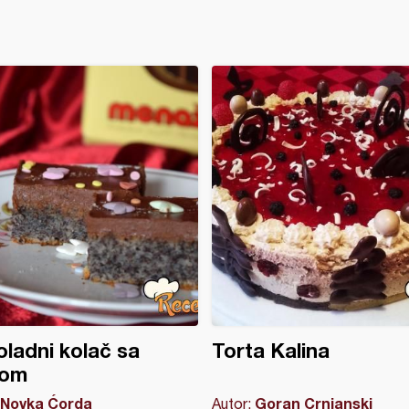
ladni kolač sa
Torta Kalina
om
Novka Ćorda
Goran Crnjanski
Autor: