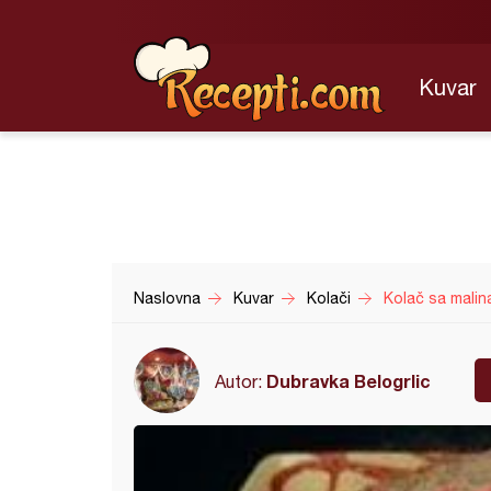
Kuvar
Naslovna
Kuvar
Kolači
Kolač sa mali
Dubravka Belogrlic
Autor: