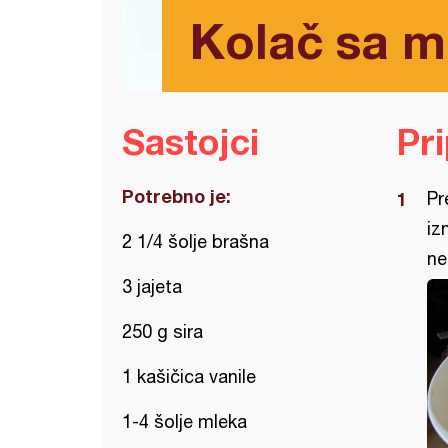
Kolač sa 
Sastojci
Pr
Potrebno je:
Pr
iz
2 1/4 šolje brašna
ne
3 jajeta
250 g sira
1 kašičica vanile
1-4 šolje mleka