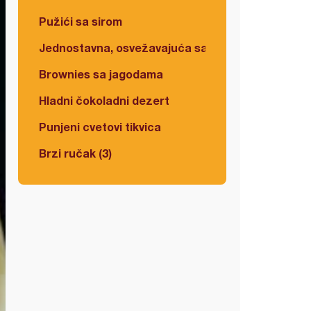
Pužići sa sirom
Jednostavna, osvežavajuća salata
Brownies sa jagodama
Hladni čokoladni dezert
Punjeni cvetovi tikvica
Brzi ručak (3)