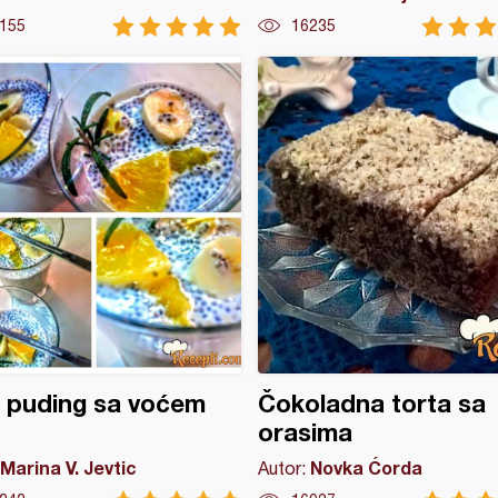
155
16235
 puding sa voćem
Čokoladna torta sa
orasima
Marina V. Jevtic
Novka Ćorda
Autor: