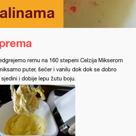
malinama
iprema
edgrejemo rernu na 160 stepeni Celzija Mikserom
miksamo puter, šećer i vanilu dok dok se dobro
 sjedini i dobije lepu žutu boju.