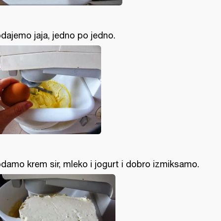
dajemo jaja, jedno po jedno.
damo krem sir, mleko i jogurt i dobro izmiksamo.