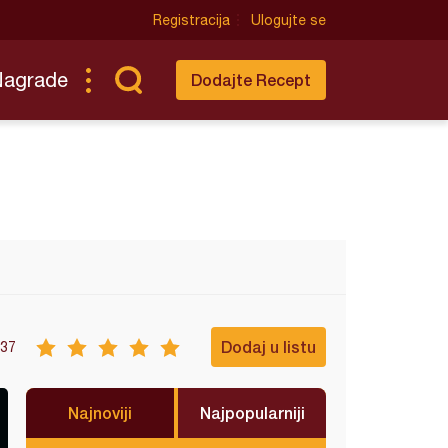
Registracija
Ulogujte se
Nagrade
Dodajte Recept
Dodaj u listu
37
Najnoviji
Najpopularniji