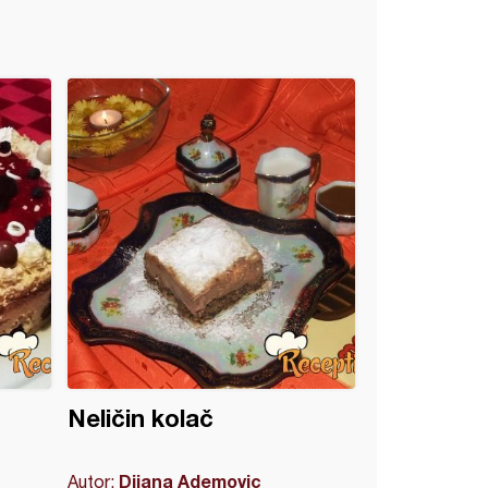
Neličin kolač
Dijana Ademovic
Autor: