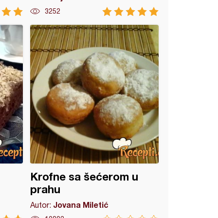
3252
Krofne sa šećerom u
prahu
Jovana Miletić
Autor: