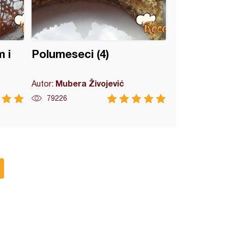
 i
Polumeseci (4)
Mubera Živojević
Autor:
79226