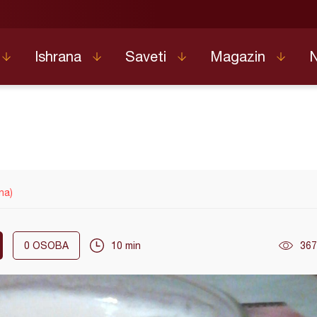
Ishrana
Saveti
Magazin
na)
0
OSOBA
10 min
367