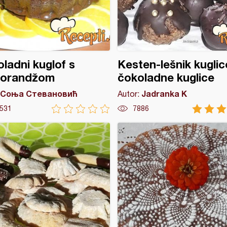
ladni kuglof s
Kesten-lešnik kuglice
orandžom
čokoladne kuglice
Соња Стевановић
Jadranka K
Autor:
531
7886