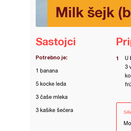
Milk šejk (
Sastojci
Pr
Potrebno je:
U 
3 
1 banana
ko
5 kocke leda
fri
3 čaše mleka
3 kašike šećera
SA
Mož