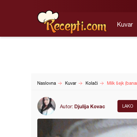
Kuvar
Naslovna
Kuvar
Kolači
Milk šejk (bana
Djulija Kovac
Autor:
LAKO