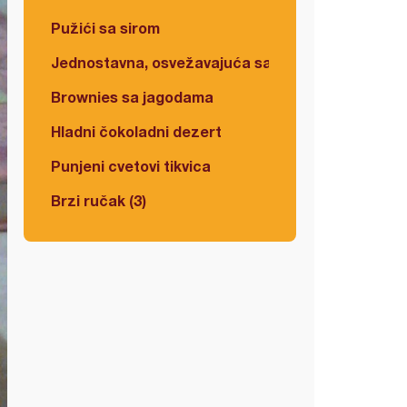
Pužići sa sirom
Jednostavna, osvežavajuća salata
Brownies sa jagodama
Hladni čokoladni dezert
Punjeni cvetovi tikvica
Brzi ručak (3)