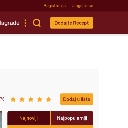
Registracija
Ulogujte se
Nagrade
Dodajte Recept
Dodaj u listu
76
Najnoviji
Najpopularniji