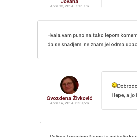
Jovana
April 30, 2014, 7:15 am
Hvala vam puno na tako lepom komen
da se snadjem, ne znam jel odma ubacuj
Dobrodoš
i lepe, a j
Gvozdena Živković
April 14, 2014, 8:29 pm
Volimo I pravimo.Nama je najbolje ka