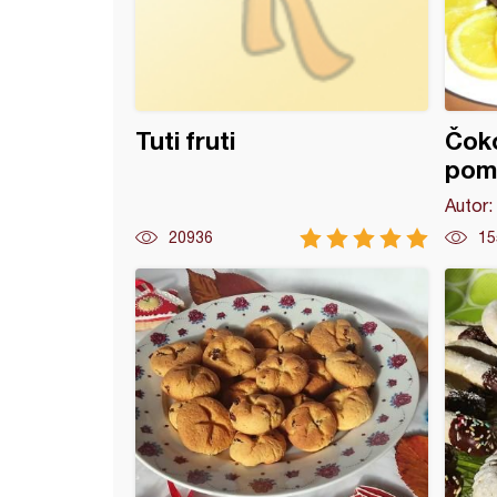
Tuti fruti
Čoko
pom
Autor:
20936
15
eseci (4)