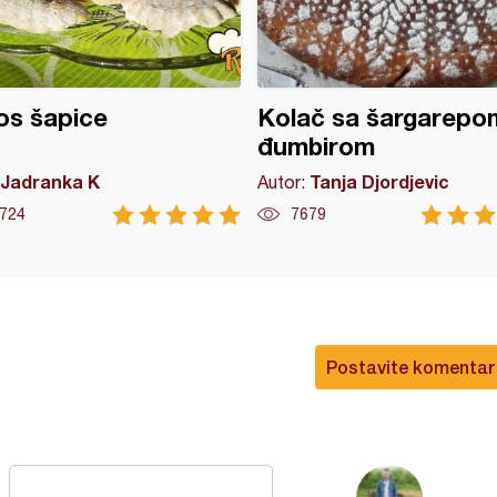
os šapice
Kolač sa šargarepom
đumbirom
Jadranka K
Tanja Djordjevic
Autor:
724
7679
Postavite komentar