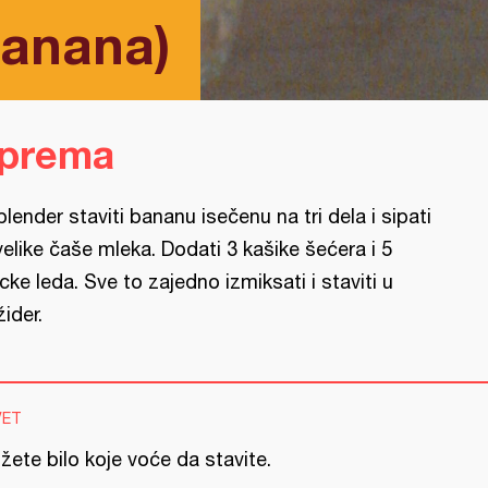
banana)
iprema
blender staviti bananu isečenu na tri dela i sipati
velike čaše mleka. Dodati 3 kašike šećera i 5
cke leda. Sve to zajedno izmiksati i staviti u
žider.
VET
ete bilo koje voće da stavite.