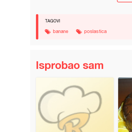
TAGOVI
banane
poslastica
Isprobao sam
a pita (5)