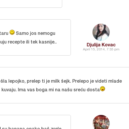
taru
Samo jos nemogu
u recepte ili tek kasnije..
Djulija Kovac
April 15, 2014, 7:35 pm
la lepojko, prelep ti je milk šejk. Prelepo je videti mlade
o i kuvaju. Ima vas boga mi na našu sreću dosta
d su banana onako baš zrele