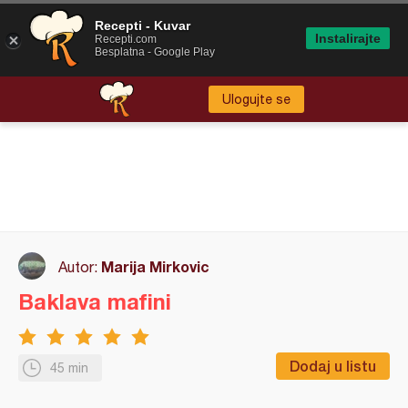
Recepti - Kuvar
Instalirajte
Recepti.com
Besplatna - Google Play
Ulogujte se
Marija Mirkovic
Autor:
Baklava mafini
Dodaj u listu
45 min