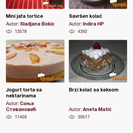
Mini jafa tortice
Savršen kolač
Sladjana Bokic
Indira HP
Autor:
Autor:
13578
4392
Jogurt torta sa
Brzi kolač sa keksom
nektarinama
Соња
Autor:
Стевановић
Aneta Matić
Autor:
11409
39517