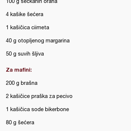
100 g seckanih oraha
4 kašike šećera
1 kašičica ciimeta
40 g otopljenog margarina
50 g suvih šljiva
Za mafini:
200 g brašna
2 kašičice praška za pecivo
1 kašičica sode bikerbone
80 g šećera