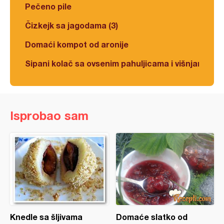
Pečeno pile
Čizkejk sa jagodama (3)
Domaći kompot od aronije
Sipani kolač sa ovsenim pahuljicama i višnjama
Isprobao sam
Knedle sa šljivama
Domaće slatko od