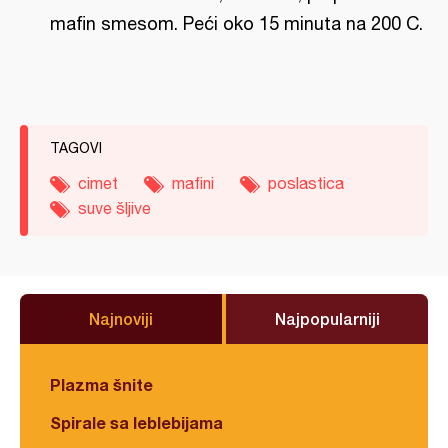
mafin smesom. Peći oko 15 minuta na 200 C.
TAGOVI
cimet
mafini
poslastica
suve šljive
Najnoviji
Najpopularniji
Plazma šnite
Spirale sa leblebijama