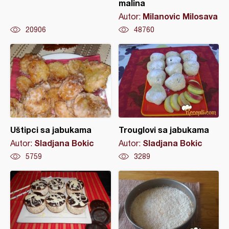
malina
Milanovic Milosava
Autor:
20906
48760
Uštipci sa jabukama
Trouglovi sa jabukama
Sladjana Bokic
Sladjana Bokic
Autor:
Autor:
5759
3289