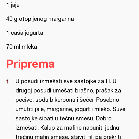
1 jaje
40 g otopljenog margarina
1 čaša jogurta
70 ml mleka
Priprema
U posudi izmešati sve sastojke za fil. U
drugoj posudi umešati brašno, prašak za
pecivo, sodu bikerbonu i šećer. Posebno
umutiti jaje, margarine, jogurt i mleko. Suve
sastojke sipati u tečnu smesu. Dobro
izmešati. Kalup za mafine napuniti jednu
trećinu mafin smese, staviti fil, pa prekriti