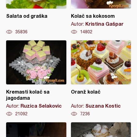
Salata od graška
Kolač sa kokosom
Kristina Gašpar
Autor:
35836
14802
Kremasti kolač sa
Oranž kolač
jagodama
Ruzica Selakovic
Suzana Kostic
Autor:
Autor:
21092
7236