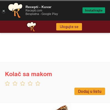
Recepti - Kuvar
Instalirajte
Recepti.com
Besplatna - Google Play
Ulogujte se
Kolač sa makom
Dodaj u listu