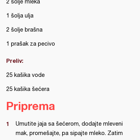
2 šolje mleka
1 šolja ulja
2 šolje brašna
1 prašak za pecivo
Preliv:
25 kašika vode
25 kašika šećera
Priprema
Umutite jaja sa šećerom, dodajte mleveni
mak, promešajte, pa sipajte mleko. Zatim