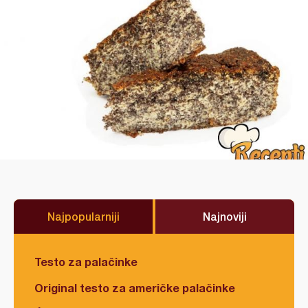
Najpopularniji
Najnoviji
Testo za palačinke
Original testo za američke palačinke