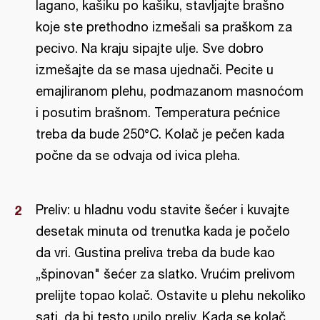
lagano, kašiku po kašiku, stavljajte brašno
koje ste prethodno izmešali sa praškom za
pecivo. Na kraju sipajte ulje. Sve dobro
izmešajte da se masa ujednači. Pecite u
emajliranom plehu, podmazanom masnoćom
i posutim brašnom. Temperatura pećnice
treba da bude 250°C. Kolač je pečen kada
počne da se odvaja od ivica pleha.
Preliv: u hladnu vodu stavite šećer i kuvajte
desetak minuta od trenutka kada je počelo
da vri. Gustina preliva treba da bude kao
„špinovan" šećer za slatko. Vrućim prelivom
prelijte topao kolač. Ostavite u plehu nekoliko
sati, da bi testo upilo preliv. Kada se kolač