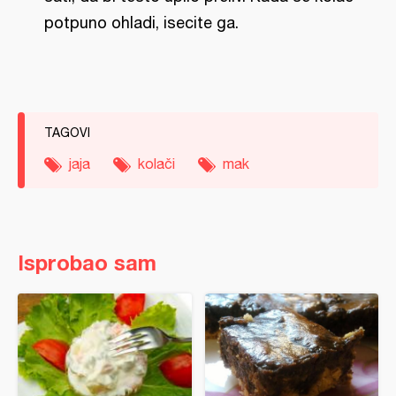
potpuno ohladi, isecite ga.
TAGOVI
jaja
kolači
mak
Isprobao sam