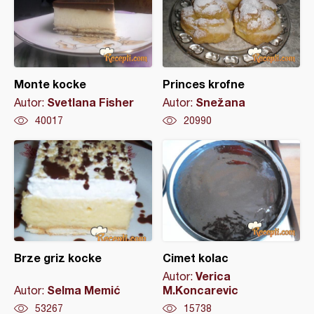
Monte kocke
Princes krofne
Svetlana Fisher
Snežana
Autor:
Autor:
40017
20990
Brze griz kocke
Cimet kolac
Verica
Autor:
Selma Memić
M.Koncarevic
Autor:
53267
15738