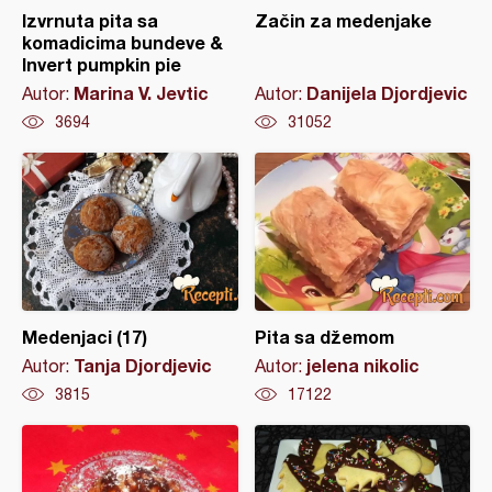
Izvrnuta pita sa
Začin za medenjake
komadicima bundeve &
Invert pumpkin pie
Marina V. Jevtic
Danijela Djordjevic
Autor:
Autor:
3694
31052
Medenjaci (17)
Pita sa džemom
Tanja Djordjevic
jelena nikolic
Autor:
Autor:
3815
17122