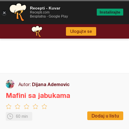
Recepti - Kuvar
Instalirajte
Recepti.com
Besplatna - Google Play
Ulogujte se
Dijana Ademovic
Autor:
Mafini sa jabukama
Dodaj u listu
60 min