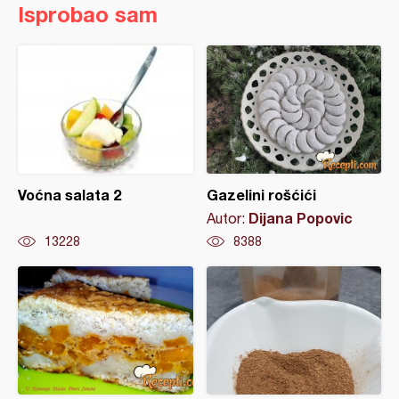
Isprobao sam
Voćna salata 2
Gazelini rošćići
Dijana Popovic
Autor:
13228
8388