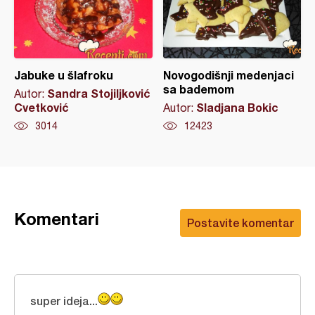
Jabuke u šlafroku
Novogodišnji medenjaci
sa bademom
Sandra Stojiljković
Autor:
Cvetković
Sladjana Bokic
Autor:
3014
12423
Komentari
Postavite komentar
super ideja...