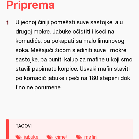
Priprema
U jednoj činiji pomešati suve sastojke, a u
drugoj mokre. Jabuke očistiti i iseći na
komadiće, pa pokapati sa malo limunovog
soka. Mešajući žicom sjediniti suve i mokre
sastojke, pa puniti kalup za mafine u koji smo
stavili papirnate korpice. Usvaki mafin staviti
po komadić jabuke i peći na 180 stepeni dok
fino ne porumene.
TAGOVI
jabuke
cimet
mafini