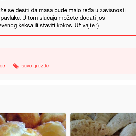
že se desiti da masa bude malo ređa u zavisnosti
 pavlake. U tom slučaju možete dodati još
venog keksa ili staviti kokos. Uživajte :)
ica
suvo grožđe