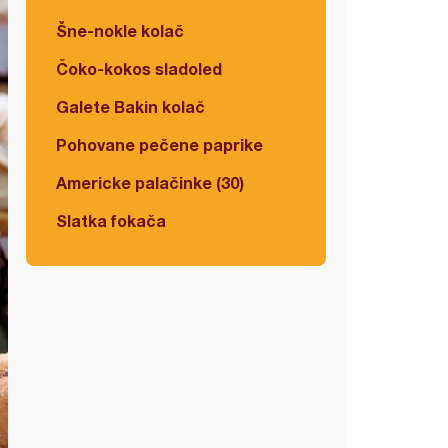
Šne-nokle kolač
Čoko-kokos sladoled
Galete Bakin kolač
Pohovane pečene paprike
Americke palačinke (30)
Slatka fokača