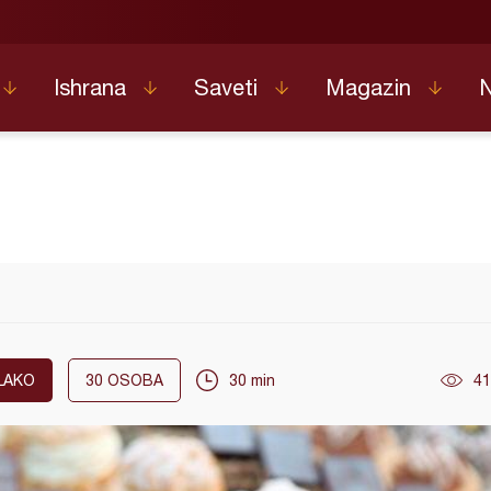
Ishrana
Saveti
Magazin
LAKO
30
OSOBA
30 min
41