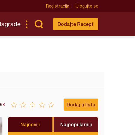
Registracija
Ulogujte se
Nagrade
Dodajte Recept
Dodaj u listu
68
Najnoviji
Najpopularniji