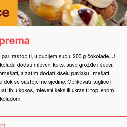
ce
iprema
 pari rastopiti, u dubljem sudu, 200 g čokolade. U
koladu dodati mleveni keks, suvo grožđe i šećer.
omešati, a zatim dodati kiselu pavlaku i mešati
e dok se sastojci ne sjedine. Oblikovati kuglice i
ljati ih u kokos, mleveni keks ili ukrasiti topljenom
koladom.
VET