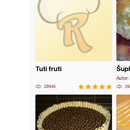
Tuti fruti
Šupl
Autor:
20945
26
- Pops