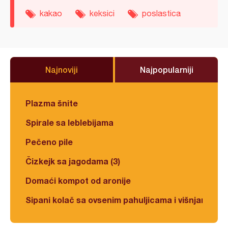
kakao
keksici
poslastica
Najnoviji
Najpopularniji
Plazma šnite
Spirale sa leblebijama
Pečeno pile
Čizkejk sa jagodama (3)
Domaći kompot od aronije
Sipani kolač sa ovsenim pahuljicama i višnjama