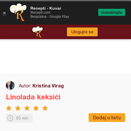
Recepti - Kuvar
Instalirajte
Recepti.com
Besplatna - Google Play
Ulogujte se
Kristina Virag
Autor:
Linolada keksići
Dodaj u listu
60 min