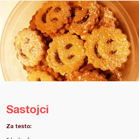
Sastojci
Za testo: