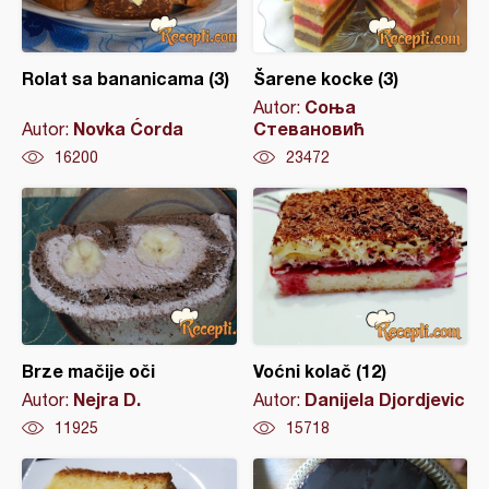
Rolat sa bananicama (3)
Šarene kocke (3)
Соња
Autor:
Novka Ćorda
Стевановић
Autor:
16200
23472
Brze mačije oči
Voćni kolač (12)
Nejra D.
Danijela Djordjevic
Autor:
Autor:
11925
15718