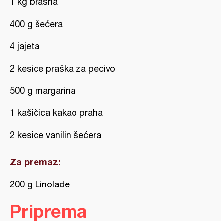
1 kg brašna
400 g šećera
4 jajeta
2 kesice praška za pecivo
500 g margarina
1 kašičica kakao praha
2 kesice vanilin šećera
Za premaz:
200 g Linolade
Priprema