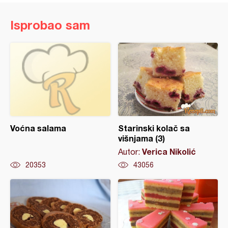
Isprobao sam
Voćna salama
Starinski kolač sa
višnjama (3)
Verica Nikolić
Autor:
20353
43056