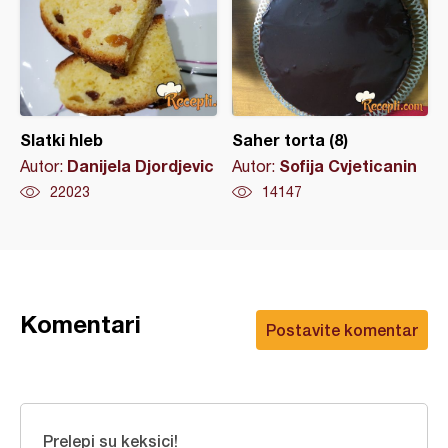
Slatki hleb
Saher torta (8)
Danijela Djordjevic
Sofija Cvjeticanin
Autor:
Autor:
22023
14147
Komentari
Postavite komentar
Prelepi su keksici!