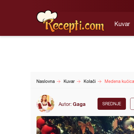
Kuvar
Naslovna
Kuvar
Kolači
Medena kućica 
Gaga
Autor:
SREDNJE