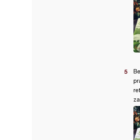
Be
pr
re
za