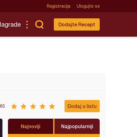
Registracija
Ulogujte se
Nagrade
Dodajte Recept
Dodaj u listu
65
Najnoviji
Najpopularniji