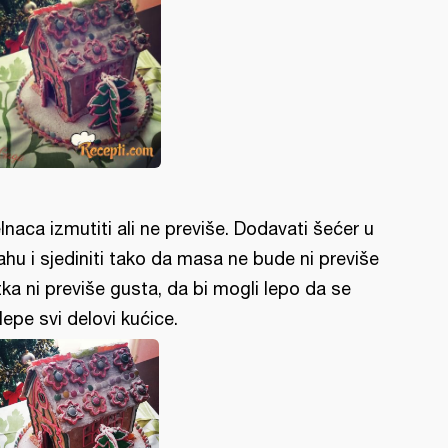
lnaca izmutiti ali ne previše. Dodavati šećer u
ahu i sjediniti tako da masa ne bude ni previše
tka ni previše gusta, da bi mogli lepo da se
lepe svi delovi kućice.