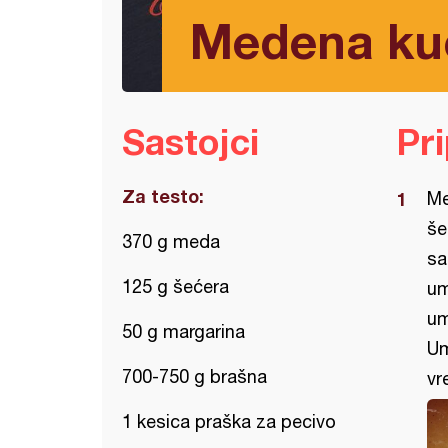
Medena kuć
Sastojci
Pr
Za testo:
Me
še
370 g meda
sa
125 g šećera
um
um
50 g margarina
Um
700-750 g brašna
vr
1 kesica praška za pecivo