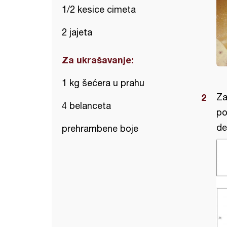
1/2 kesice cimeta
2 jajeta
Za ukrašavanje:
1 kg šećera u prahu
Za
4 belanceta
po
de
prehrambene boje