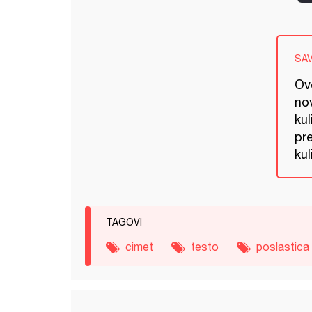
SA
Ov
no
kul
pre
kul
TAGOVI
cimet
testo
poslastica