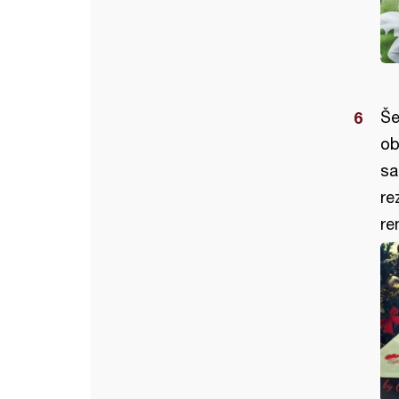
Še
ob
sa
re
re