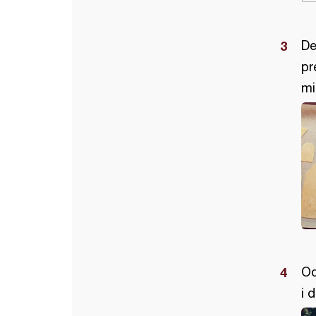
De
pr
mi
Od
i 