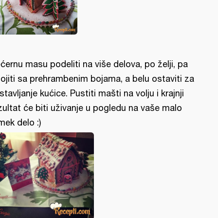
ćernu masu podeliti na više delova, po želji, pa
ojiti sa prehrambenim bojama, a belu ostaviti za
stavljanje kućice. Pustiti mašti na volju i krajnji
zultat će biti uživanje u pogledu na vaše malo
mek delo :)