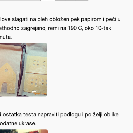
love slagati na pleh obložen pek papirom i peći u
ethodno zagrejanoj rerni na 190 C, oko 10-tak
nuta.
 ostatka testa napraviti podlogu i po želji oblike
dodatne ukrase.