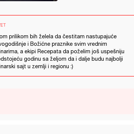
VET
om prilikom bih želela da čestitam nastupajuće
vogodišnje i Božićne praznike svim vrednim
inarima, a ekipi Recepata da poželim još uspešniju
dstojeću godinu sa željom da i dalje budu najbolji
inarski sajt u zemlji i regionu :)