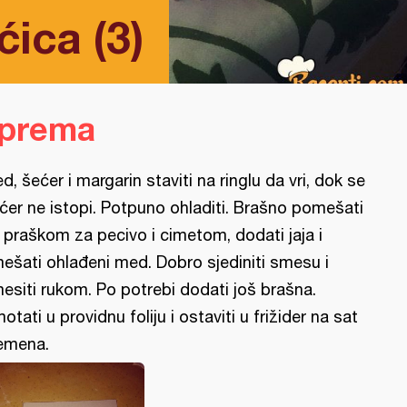
ica (3)
iprema
d, šećer i margarin staviti na ringlu da vri, dok se
ćer ne istopi. Potpuno ohladiti. Brašno pomešati
 praškom za pecivo i cimetom, dodati jaja i
ešati ohlađeni med. Dobro sjediniti smesu i
esiti rukom. Po potrebi dodati još brašna.
otati u providnu foliju i ostaviti u frižider na sat
emena.