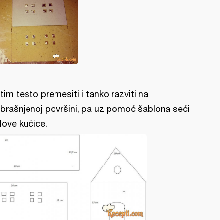
tim testo premesiti i tanko razviti na
brašnjenoj površini, pa uz pomoć šablona seći
love kućice.