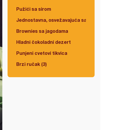
Pužići sa sirom
Jednostavna, osvežavajuća salata
Brownies sa jagodama
Hladni čokoladni dezert
Punjeni cvetovi tikvica
Brzi ručak (3)