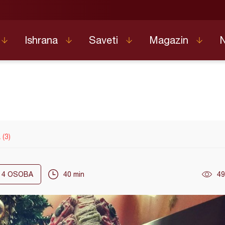
Ishrana
Saveti
Magazin
(3)
4
OSOBA
40 min
49