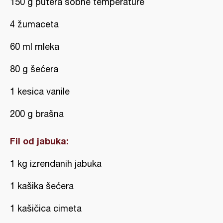
150 g putera sobne temperature
4 žumaceta
60 ml mleka
80 g šećera
1 kesica vanile
200 g brašna
Fil od jabuka:
1 kg izrendanih jabuka
1 kašika šećera
1 kašičica cimeta