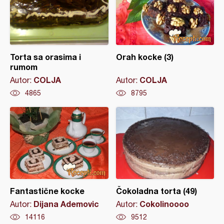
Torta sa orasima i
Orah kocke (3)
rumom
COLJA
COLJA
Autor:
Autor:
4865
8795
Fantastične kocke
Čokoladna torta (49)
Dijana Ademovic
Cokolinoooo
Autor:
Autor:
14116
9512