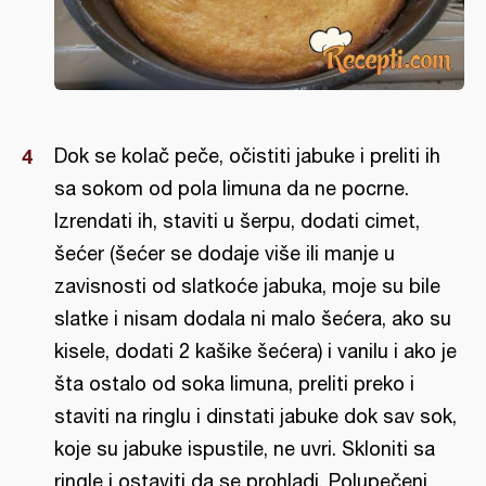
Dok se kolač peče, očistiti jabuke i preliti ih
sa sokom od pola limuna da ne pocrne.
Izrendati ih, staviti u šerpu, dodati cimet,
šećer (šećer se dodaje više ili manje u
zavisnosti od slatkoće jabuka, moje su bile
slatke i nisam dodala ni malo šećera, ako su
kisele, dodati 2 kašike šećera) i vanilu i ako je
šta ostalo od soka limuna, preliti preko i
staviti na ringlu i dinstati jabuke dok sav sok,
koje su jabuke ispustile, ne uvri. Skloniti sa
ringle i ostaviti da se prohladi. Polupečeni