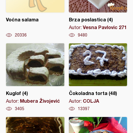
Voćna salama
Brza poslastica (4)
Vesna Pavlovic 271
Autor:
20336
9480
Kuglof (4)
Čokoladna torta (48)
Mubera Živojević
COLJA
Autor:
Autor:
3405
13397