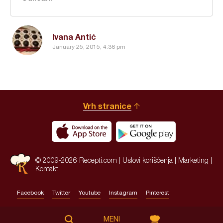
Ivana Antić
January 25, 2015, 4:36 pm
Vrh stranice
© 2009-2026 Recepti.com |
Uslovi korišćenja
|
Marketing
|
Kontakt
Facebook
Twitter
Youtube
Instagram
Pinterest
Site by:
HALO