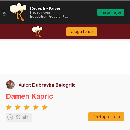
Recepti - Kuvar
Instalirajte
Recepti.com
Besplatna - Google Play
Ulogujte se
Dubravka Belogrlic
Autor:
Damen Kapric
Dodaj u listu
50 min