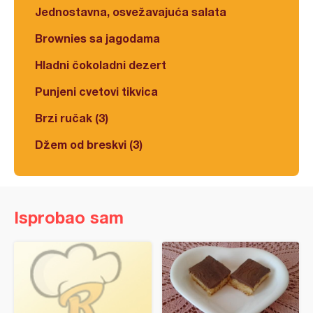
Jednostavna, osvežavajuća salata
Brownies sa jagodama
Hladni čokoladni dezert
Punjeni cvetovi tikvica
Brzi ručak (3)
Džem od breskvi (3)
Isprobao sam