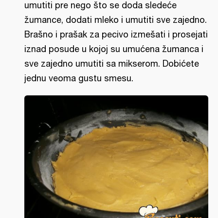
umutiti pre nego što se doda sledeće
žumance, dodati mleko i umutiti sve zajedno.
Brašno i prašak za pecivo izmešati i prosejati
iznad posude u kojoj su umućena žumanca i
sve zajedno umutiti sa mikserom. Dobićete
jednu veoma gustu smesu.