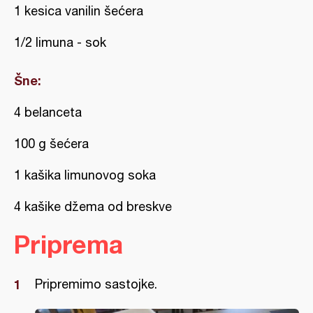
1 kesica vanilin šećera
1/2 limuna - sok
Šne:
4 belanceta
100 g šećera
1 kašika limunovog soka
4 kašike džema od breskve
Priprema
Pripremimo sastojke.