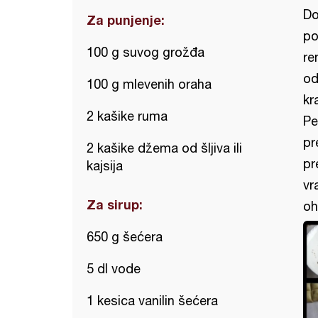
Do
Za punjenje:
po
100 g suvog grožđa
re
od
100 g mlevenih oraha
kr
2 kašike ruma
Pe
pr
2 kašike džema od šljiva ili
pr
kajsija
vr
Za sirup:
oh
650 g šećera
5 dl vode
1 kesica vanilin šećera