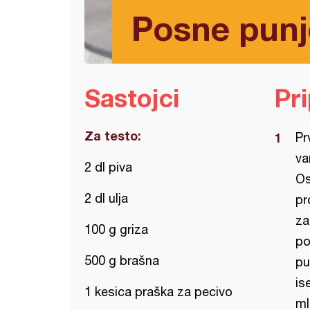
Posne punj
Sastojci
Pr
Za testo:
Pr
va
2 dl piva
Os
2 dl ulja
pr
za
100 g griza
po
500 g brašna
pu
is
1 kesica praška za pecivo
ml