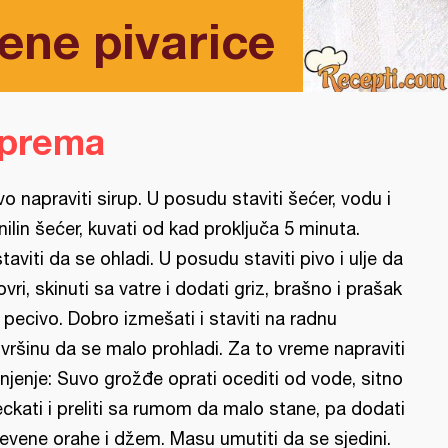
ene pivarice
iprema
vo napraviti sirup. U posudu staviti šećer, vodu i
nilin šećer, kuvati od kad proključa 5 minuta.
taviti da se ohladi. U posudu staviti pivo i ulje da
ovri, skinuti sa vatre i dodati griz, brašno i prašak
 pecivo. Dobro izmešati i staviti na radnu
vršinu da se malo prohladi. Za to vreme napraviti
njenje: Suvo grožđe oprati ocediti od vode, sitno
eckati i preliti sa rumom da malo stane, pa dodati
evene orahe i džem. Masu umutiti da se sjedini.