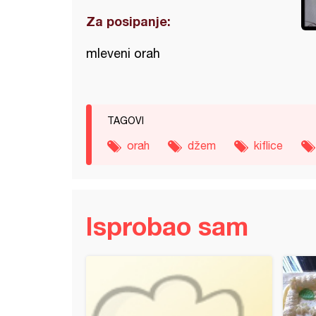
Za posipanje:
mleveni orah
TAGOVI
orah
džem
kiflice
Isprobao sam
asti kolač sa čokoladom i šlagom