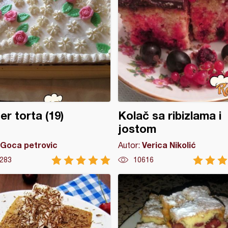
er torta (19)
Kolač sa ribizlama i
jostom
Goca petrovic
Verica Nikolić
Autor:
283
10616