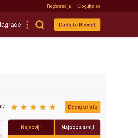
Registracija
Ulogujte se
Nagrade
Dodajte Recept
Dodaj u listu
07
Najnoviji
Najpopularniji