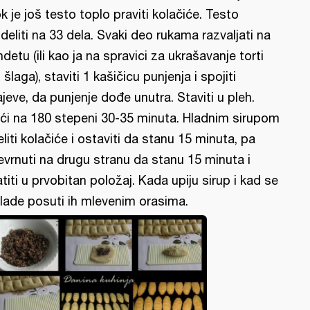
k je još testo toplo praviti kolačiće. Testo
deliti na 33 dela. Svaki deo rukama razvaljati na
ndetu (ili kao ja na spravici za ukrašavanje torti
 šlaga), staviti 1 kašičicu punjenja i spojiti
ajeve, da punjenje dođe unutra. Staviti u pleh.
ći na 180 stepeni 30-35 minuta. Hladnim sirupom
eliti kolačiće i ostaviti da stanu 15 minuta, pa
evrnuti na drugu stranu da stanu 15 minuta i
atiti u prvobitan položaj. Kada upiju sirup i kad se
lade posuti ih mlevenim orasima.