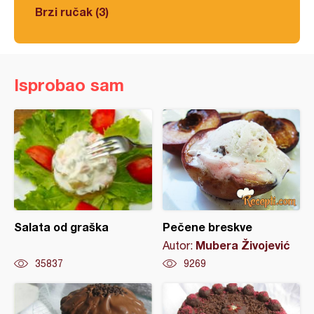
Brzi ručak (3)
Isprobao sam
Salata od graška
Pečene breskve
Mubera Živojević
Autor:
35837
9269