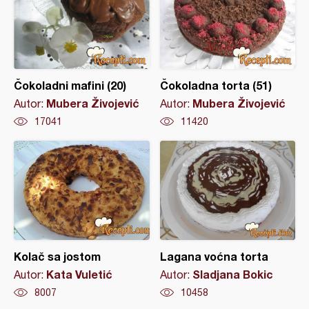
Čokoladni mafini (20)
Čokoladna torta (51)
Mubera Živojević
Mubera Živojević
Autor:
Autor:
17041
11420
Kolač sa jostom
Lagana voćna torta
Kata Vuletić
Sladjana Bokic
Autor:
Autor:
8007
10458