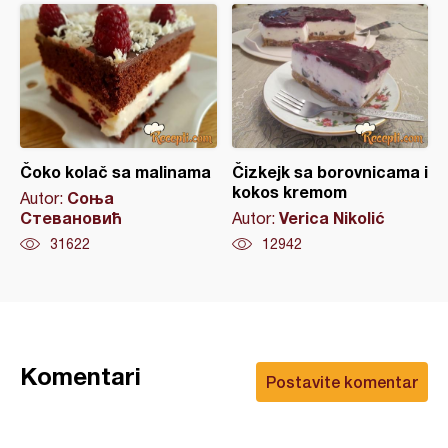
Čoko kolač sa malinama
Čizkejk sa borovnicama i
kokos kremom
Соња
Autor:
Стевановић
Verica Nikolić
Autor:
31622
12942
Komentari
Postavite komentar