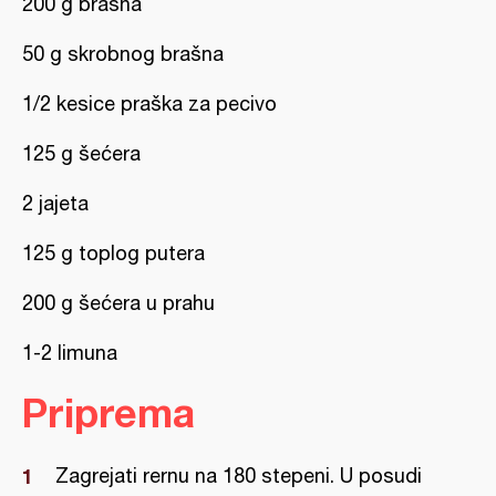
200 g brašna
50 g skrobnog brašna
1/2 kesice praška za pecivo
125 g šećera
2 jajeta
125 g toplog putera
200 g šećera u prahu
1-2 limuna
Priprema
Zagrejati rernu na 180 stepeni. U posudi