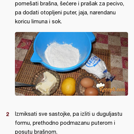
pomešati brašna, šećere i prašak za pecivo,
pa dodati otopljeni puter, jaja, narendanu
koricu limuna i sok.
Izmiksati sve sastojke, pa izliti u duguljastu
formu, prethodno podmazanu puterom i
posutu brašnom.