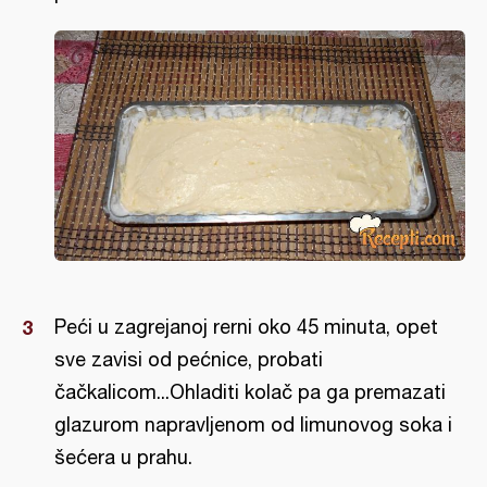
Peći u zagrejanoj rerni oko 45 minuta, opet
sve zavisi od pećnice, probati
čačkalicom...Ohladiti kolač pa ga premazati
glazurom napravljenom od limunovog soka i
šećera u prahu.