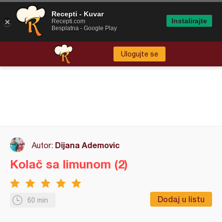
Recepti - Kuvar
Instalirajte
Recepti.com
Besplatna - Google Play
Ulogujte se
Dijana Ademovic
Autor:
Kolač sa limunom (2)
Dodaj u listu
60 min