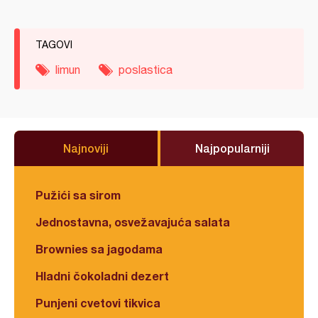
TAGOVI
limun
poslastica
Najnoviji
Najpopularniji
Pužići sa sirom
Jednostavna, osvežavajuća salata
Brownies sa jagodama
Hladni čokoladni dezert
Punjeni cvetovi tikvica