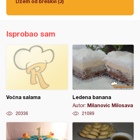
Džem od breskvi (3)
Isprobao sam
Voćna salama
Ledena banana
Milanovic Milosava
Autor:
20336
21089