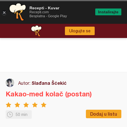
Recepti - Kuvar
Instalirajte
Recepti.com
Besplatna - Google Play
Ulogujte se
Slađana Šćekić
Autor:
Kakao-med kolač (postan)
Dodaj u listu
50 min