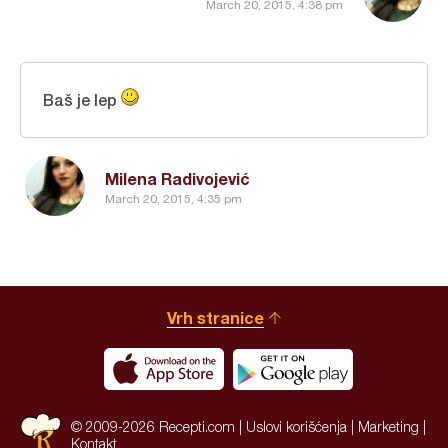
March 20, 2015, 4:38 pm
Baš je lep
Milena Radivojević
March 20, 2015, 4:35 pm
Vrh stranice
© 2009-2026 Recepti.com |
Uslovi korišćenja
|
Marketing
|
Kontakt