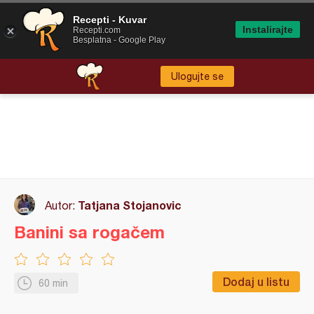
Recepti - Kuvar
Instalirajte
Recepti.com
Besplatna - Google Play
Ulogujte se
Tatjana Stojanovic
Autor:
Banini sa rogačem
Dodaj u listu
60 min