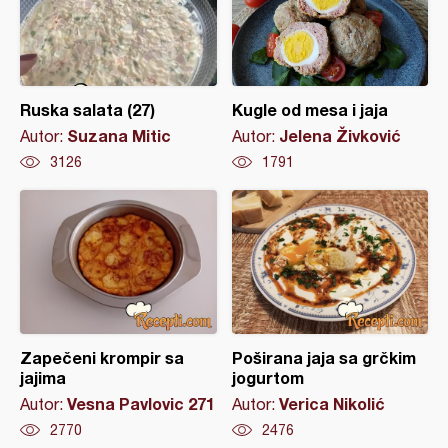
Ruska salata (27)
Kugle od mesa i jaja
Suzana Mitic
Jelena Živković
Autor:
Autor:
3126
1791
Zapečeni krompir sa
Poširana jaja sa grčkim
jajima
jogurtom
Vesna Pavlovic 271
Verica Nikolić
Autor:
Autor:
2770
2476