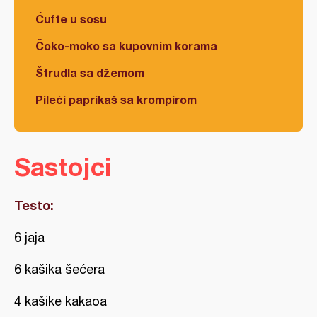
Ćufte u sosu
Čoko-moko sa kupovnim korama
Štrudla sa džemom
Pileći paprikaš sa krompirom
Sastojci
Testo:
6 jaja
6 kašika šećera
4 kašike kakaoa