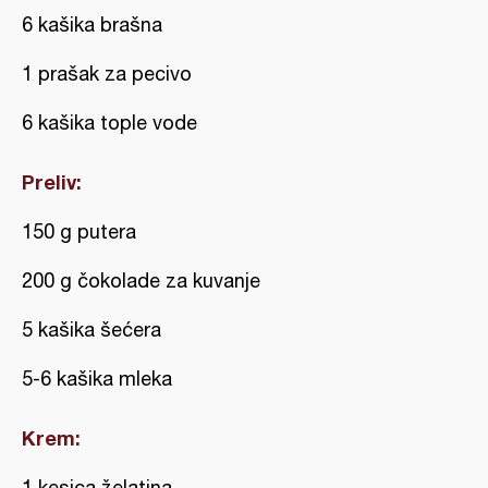
6 kašika brašna
1 prašak za pecivo
6 kašika tople vode
Preliv:
150 g putera
200 g čokolade za kuvanje
5 kašika šećera
5-6 kašika mleka
Krem:
1 kesica želatina