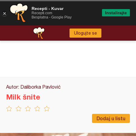
Recepti - Kuvar
Instalirajte
Recepti.com
Besplatna - Google Play
Ulogujte se
Autor: Daliborka Pavlović
Milk šnite
Dodaj u listu