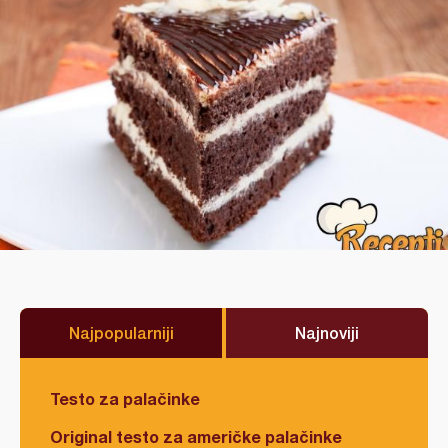
Najpopularniji
Najnoviji
Testo za palačinke
Original testo za američke palačinke