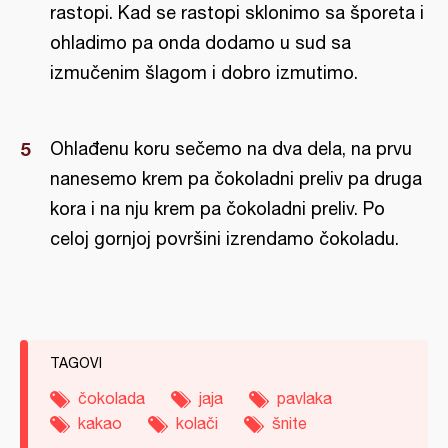
rastopi. Kad se rastopi sklonimo sa šporeta i
ohladimo pa onda dodamo u sud sa
izmučenim šlagom i dobro izmutimo.
Ohlađenu koru sečemo na dva dela, na prvu
nanesemo krem pa čokoladni preliv pa druga
kora i na nju krem pa čokoladni preliv. Po
celoj gornjoj površini izrendamo čokoladu.
TAGOVI
čokolada
jaja
pavlaka
kakao
kolači
šnite