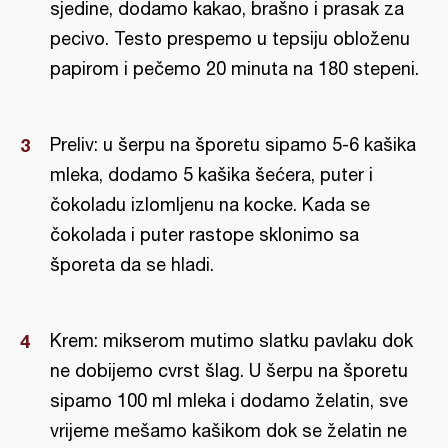
sjedine, dodamo kakao, brašno i prasak za
pecivo. Testo prespemo u tepsiju obloženu
papirom i pečemo 20 minuta na 180 stepeni.
Preliv: u šerpu na šporetu sipamo 5-6 kašika
mleka, dodamo 5 kašika šećera, puter i
čokoladu izlomljenu na kocke. Kada se
čokolada i puter rastope sklonimo sa
šporeta da se hladi.
Krem: mikserom mutimo slatku pavlaku dok
ne dobijemo cvrst šlag. U šerpu na šporetu
sipamo 100 ml mleka i dodamo želatin, sve
vrijeme mešamo kašikom dok se želatin ne