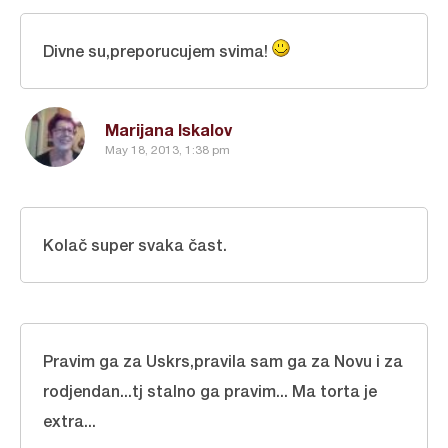
Divne su,preporucujem svima!
Marijana Iskalov
May 18, 2013, 1:38 pm
Kolač super svaka čast.
Pravim ga za Uskrs,pravila sam ga za Novu i za
rodjendan...tj stalno ga pravim... Ma torta je
extra...