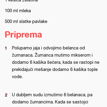
100 ml mleka
500 ml slatke pavlake
Priprema
Polupamo jaja i odvojimo belanca od
žumanaca. Žumanca mutimo mikserom i
dodamo 6 kašika šećera, kada se rastopi ne
prekidajući mešanje dodamo 6 kašika tople
vode.
U dubljem sudu izmutimo 6 belanaca, pa
dodamo žumancima. Kada se sastojci