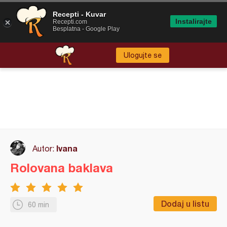
Recepti - Kuvar
Instalirajte
Recepti.com
Besplatna - Google Play
Ulogujte se
Ivana
Autor:
Rolovana baklava
Dodaj u listu
60 min