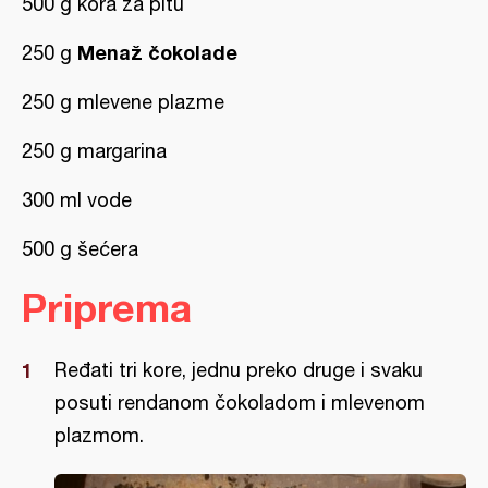
500 g kora za pitu
Menaž čokolade
250 g
250 g mlevene plazme
250 g margarina
300 ml vode
500 g šećera
Priprema
Ređati tri kore, jednu preko druge i svaku
posuti rendanom čokoladom i mlevenom
plazmom.