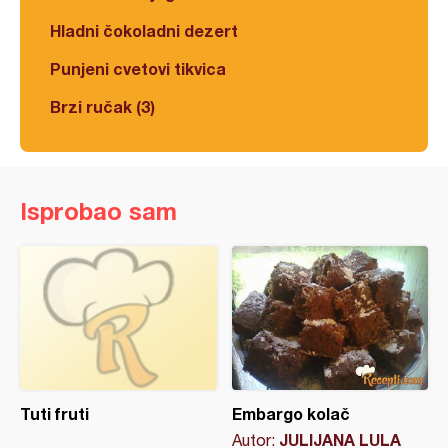
Hladni čokoladni dezert
Punjeni cvetovi tikvica
Brzi ručak (3)
Isprobao sam
Tuti fruti
Embargo kolač
JULIJANA LULA
Autor: