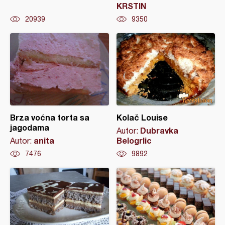
KRSTIN
20939
9350
Brza voćna torta sa
Kolač Louise
jagodama
Dubravka
Autor:
anita
Belogrlic
Autor:
7476
9892