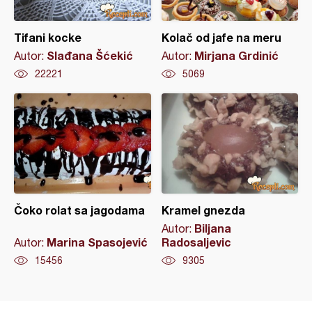
Tifani kocke
Kolač od jafe na meru
Slađana Šćekić
Mirjana Grdinić
Autor:
Autor:
22221
5069
Čoko rolat sa jagodama
Kramel gnezda
Biljana
Autor:
Marina Spasojević
Radosaljevic
Autor:
15456
9305