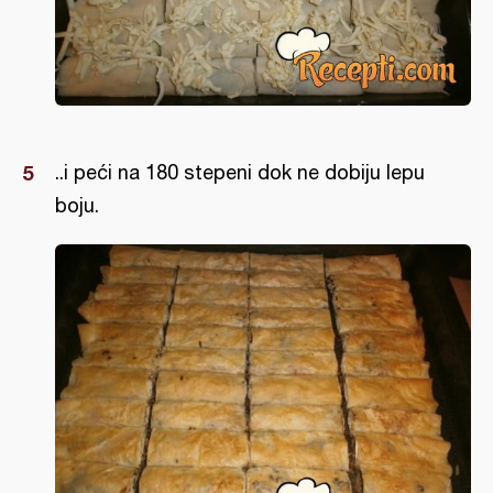
..i peći na 180 stepeni dok ne dobiju lepu
boju.