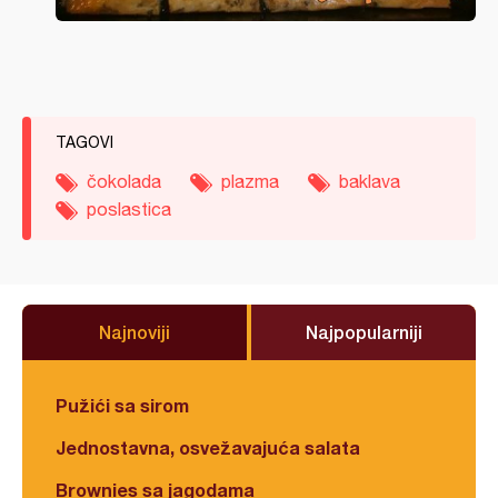
TAGOVI
čokolada
plazma
baklava
poslastica
Najnoviji
Najpopularniji
Pužići sa sirom
Jednostavna, osvežavajuća salata
Brownies sa jagodama