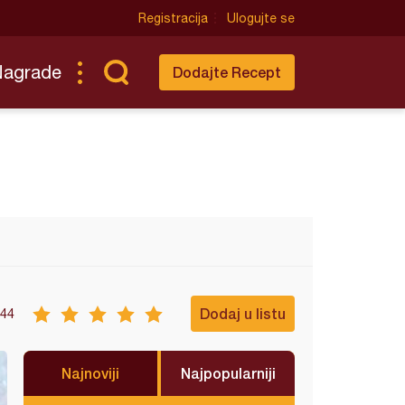
Registracija
Ulogujte se
Nagrade
Dodajte Recept
Dodaj u listu
44
Najnoviji
Najpopularniji