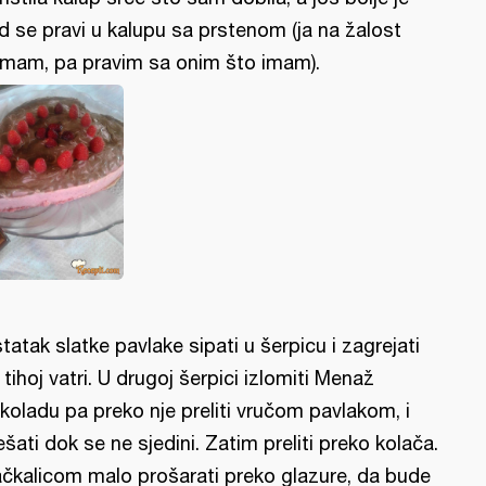
d se pravi u kalupu sa prstenom (ja na žalost
mam, pa pravim sa onim što imam).
tatak slatke pavlake sipati u šerpicu i zagrejati
 tihoj vatri. U drugoj šerpici izlomiti Menaž
koladu pa preko nje preliti vručom pavlakom, i
šati dok se ne sjedini. Zatim preliti preko kolača.
čkalicom malo prošarati preko glazure, da bude