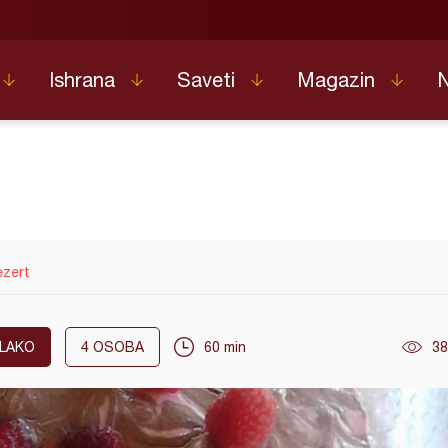
Ishrana
Saveti
Magazin
ezert
LAKO
4
OSOBA
60 min
38