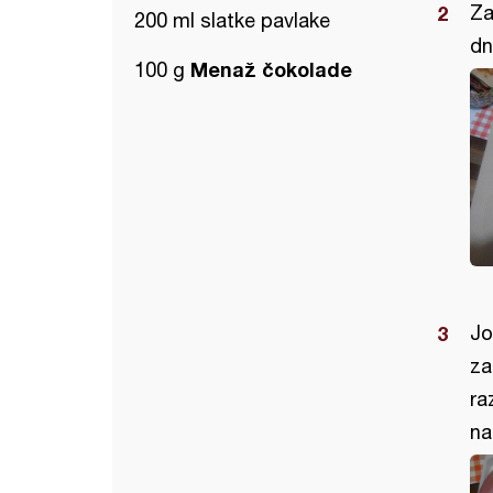
Za
200 ml slatke pavlake
dn
Menaž čokolade
100 g
Jo
za
ra
na