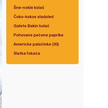
Šne-nokle kolač
Čoko-kokos sladoled
Galete Bakin kolač
Pohovane pečene paprike
Americke palačinke (30)
Slatka fokača