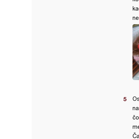
ka
ne
Os
na
čo
me
Ča