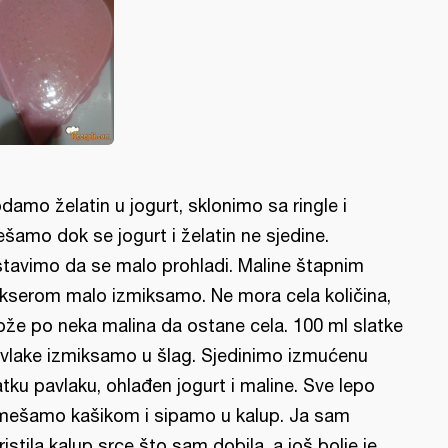
damo želatin u jogurt, sklonimo sa ringle i
šamo dok se jogurt i želatin ne sjedine.
tavimo da se malo prohladi. Maline štapnim
kserom malo izmiksamo. Ne mora cela količina,
že po neka malina da ostane cela. 100 ml slatke
vlake izmiksamo u šlag. Sjedinimo izmućenu
atku pavlaku, ohlađen jogurt i maline. Sve lepo
mešamo kašikom i sipamo u kalup. Ja sam
ristila kalup srce što sam dobila, a još bolje je