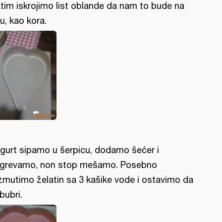
tim iskrojimo list oblande da nam to bude na
u, kao kora.
gurt sipamo u šerpicu, dodamo šećer i
grevamo, non stop mešamo. Posebno
zmutimo želatin sa 3 kašike vode i ostavimo da
bubri.