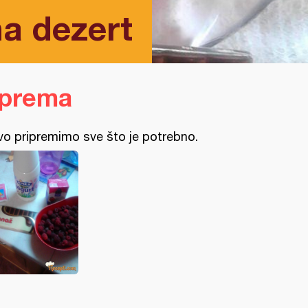
a dezert
iprema
vo pripremimo sve što je potrebno.