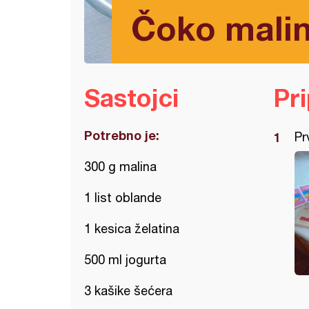
Čoko malin
Sastojci
Pr
Potrebno je:
Pr
300 g malina
1 list oblande
1 kesica želatina
500 ml jogurta
3 kašike šećera