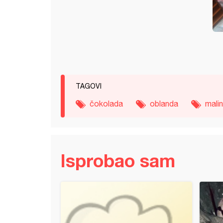
TAGOVI
čokolada
oblanda
mali
Isprobao sam
torta na ujnin način