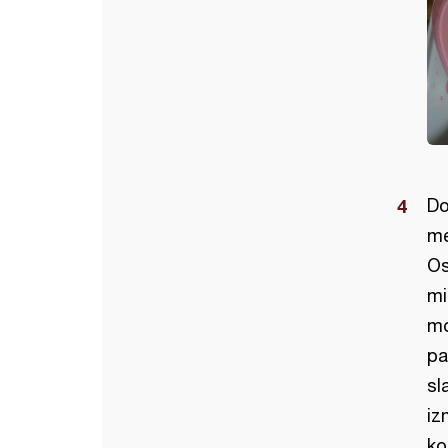
Do
me
Os
mi
mo
pa
sl
iz
ko