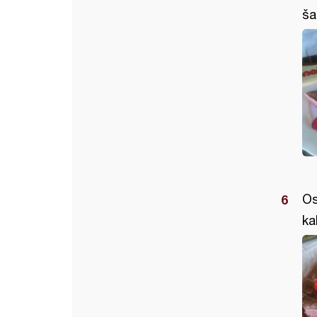
ša
Os
ka