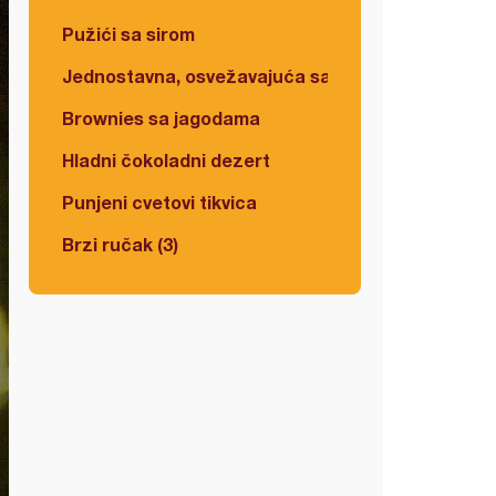
Pužići sa sirom
Jednostavna, osvežavajuća salata
Brownies sa jagodama
Hladni čokoladni dezert
Punjeni cvetovi tikvica
Brzi ručak (3)