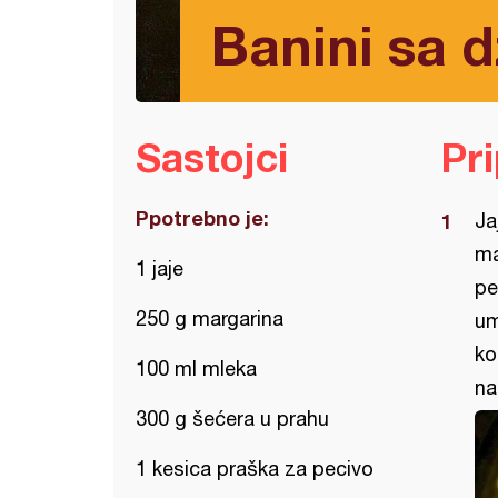
Banini sa
Sastojci
Pr
Ppotrebno je:
Ja
ma
1 jaje
pe
250 g margarina
um
ko
100 ml mleka
na
300 g šećera u prahu
1 kesica praška za pecivo