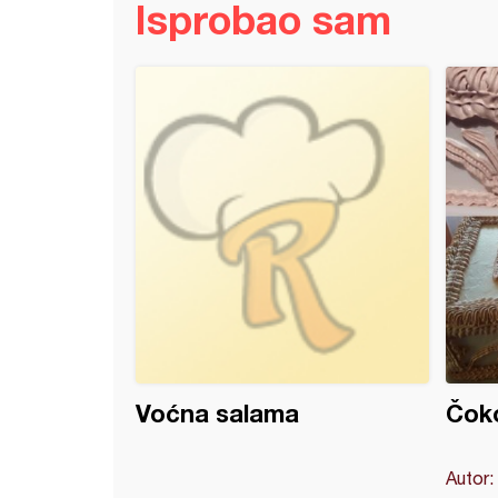
Isprobao sam
i sa čokoladom (6)
Voćna salama
Čoko
Autor: