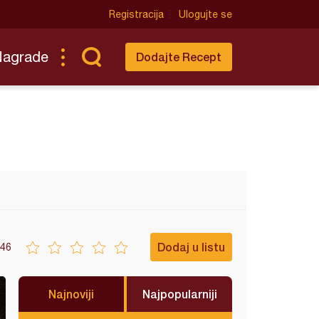
Registracija
Ulogujte se
Nagrade
Dodajte Recept
Dodaj u listu
46
Najnoviji
Najpopularniji