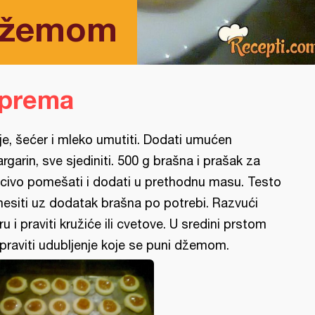
 džemom
iprema
je, šećer i mleko umutiti. Dodati umućen
rgarin, sve sjediniti. 500 g brašna i prašak za
civo pomešati i dodati u prethodnu masu. Testo
esiti uz dodatak brašna po potrebi. Razvući
ru i praviti kružiće ili cvetove. U sredini prstom
praviti udubljenje koje se puni džemom.