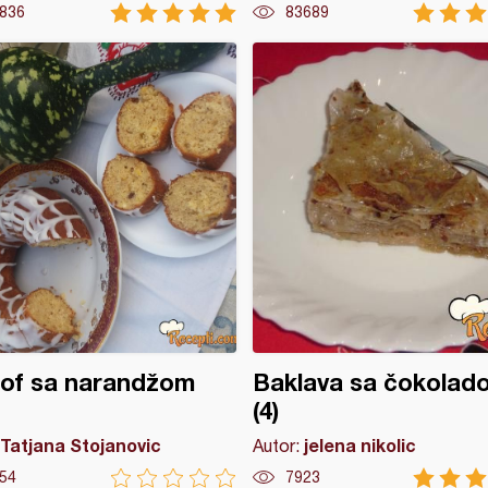
836
83689
lof sa narandžom
Baklava sa čokolad
(4)
Tatjana Stojanovic
jelena nikolic
Autor:
54
7923