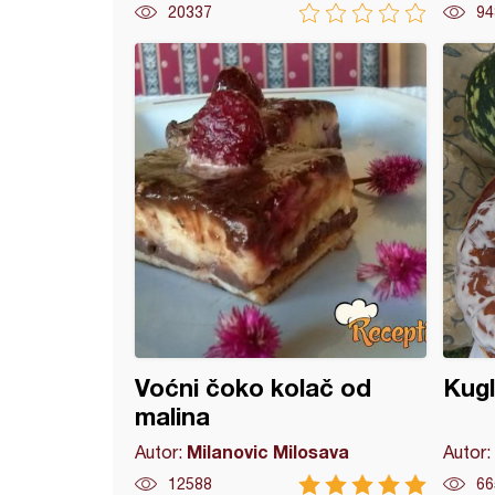
20337
94
banana kolač
Voćni čoko kolač od
Kug
malina
Milanovic Milosava
Autor:
Autor:
12588
66