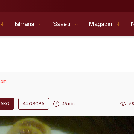
Ishrana
Saveti
Magazin
mom
LAKO
44
OSOBA
45 min
58