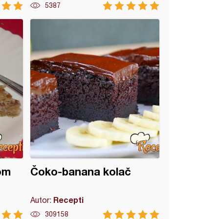
5387
om
Čoko-banana kolač
Recepti
Autor:
309158