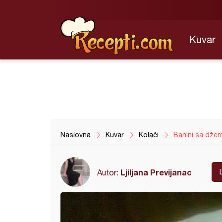
Kuvar
Naslovna
Kuvar
Kolači
Banini sa dže
Ljiljana Previjanac
Autor: