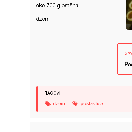
oko 700 g brašna
džem
SA
Pe
TAGOVI
džem
poslastica