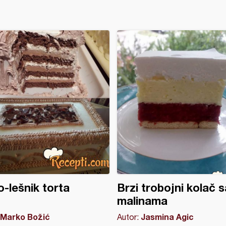
-lešnik torta
Brzi trobojni kolač s
malinama
Marko Božić
Jasmina Agic
Autor: