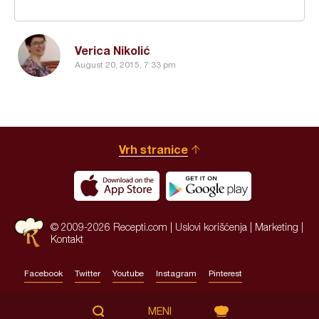
Verica Nikolić
August 20, 2015, 7:33 pm
Vrh stranice
© 2009-2026 Recepti.com |
Uslovi korišćenja
|
Marketing
|
Kontakt
Facebook
Twitter
Youtube
Instagram
Pinterest
Site by:
HALO