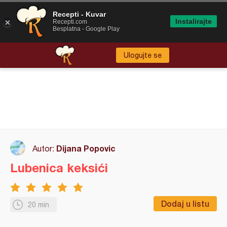
Recepti - Kuvar
Instalirajte
Recepti.com
Besplatna - Google Play
Ulogujte se
Dijana Popovic
Autor:
Lubenica keksići
Dodaj u listu
20 min