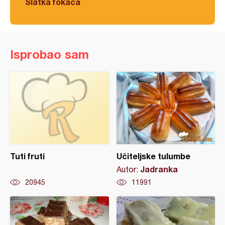
Slatka fokača
Isprobao sam
Tuti fruti
Učiteljske tulumbe
Jadranka
Autor:
20945
11991