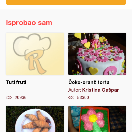
Isprobao sam
Tuti fruti
Čoko-oranž torta
Kristina Gašpar
Autor:
20936
53300