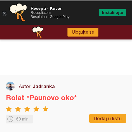
Recepti - Kuvar
Instalirajte
Recepti.com
Besplatna - Google Play
Ulogujte se
Jadranka
Autor:
Rolat *Paunovo oko*
Dodaj u listu
60 min