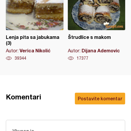
Lenja pita sa jabukama
Štrudlice s makom
(3)
Verica Nikolić
Dijana Ademovic
Autor:
Autor:
39344
17377
Komentari
Postavite komentar
Vkusan je