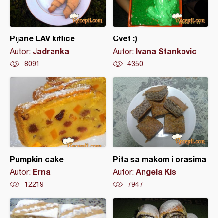
Pijane LAV kiflice
Cvet :)
Jadranka
Ivana Stankovic
Autor:
Autor:
8091
4350
Pumpkin cake
Pita sa makom i orasima
Erna
Angela Kis
Autor:
Autor:
12219
7947