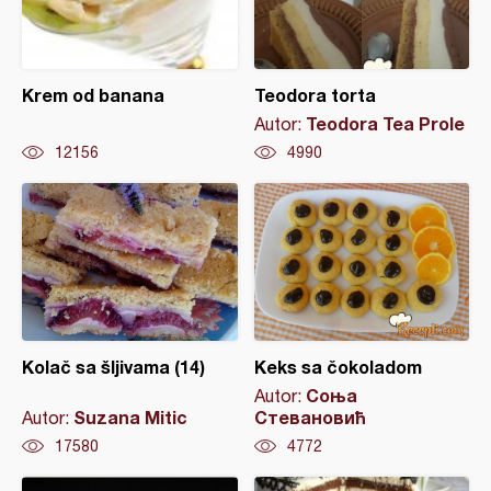
Krem od banana
Teodora torta
Teodora Tea Prole
Autor:
12156
4990
Kolač sa šljivama (14)
Keks sa čokoladom
Соња
Autor:
Suzana Mitic
Стевановић
Autor:
17580
4772