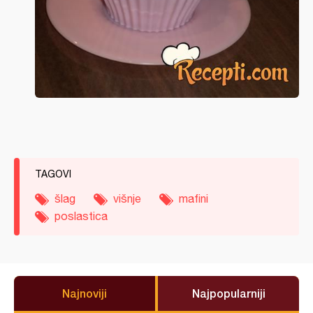
TAGOVI
šlag
višnje
mafini
poslastica
Najnoviji
Najpopularniji