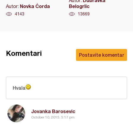
Dubravka
Autor:
Novka Ćorda
Belogrlic
Autor:
4143
13669
Komentari
Postavite komentar
Hvala
Jovanka Barosevic
October 10, 2015, 5:17 pm