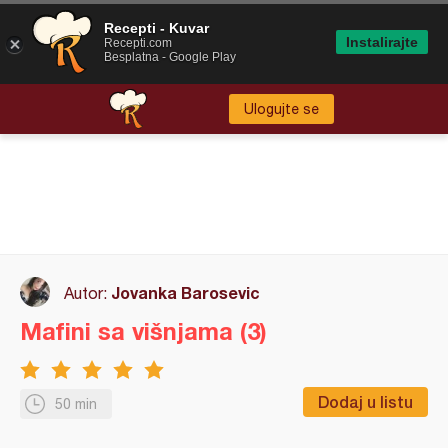
Recepti - Kuvar
Instalirajte
Recepti.com
Besplatna - Google Play
Ulogujte se
Jovanka Barosevic
Autor:
Mafini sa višnjama (3)
Dodaj u listu
50 min