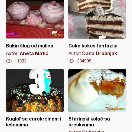
Bakin šlag od malina
Čoko kokos fantazija
Aneta Matić
Dana Drobnjak
Autor:
Autor:
11333
334005
Kuglof sa eurokremom i
Starinski kolač sa
lešnicima
breskvama