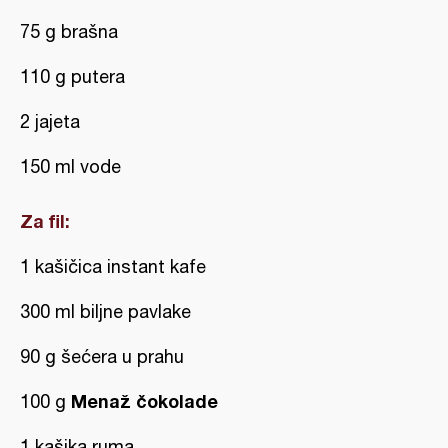
75 g brašna
110 g putera
2 jajeta
150 ml vode
Za fil:
1 kašičica instant kafe
300 ml biljne pavlake
90 g šećera u prahu
Menaž čokolade
100 g
1 kašika ruma