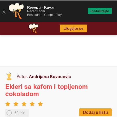
Recepti - Kuvar
Instalirajte
Recepti.com
Besplatna - Google Play
Ulogujte se
Andrijana Kovacevic
Autor:
Ekleri sa kafom i topljenom
čokoladom
Dodaj u listu
60 min