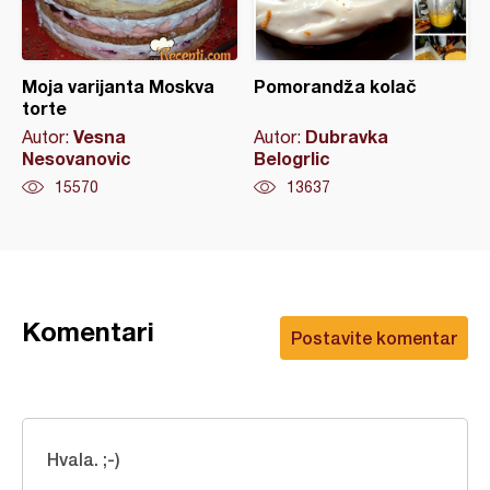
Moja varijanta Moskva
Pomorandža kolač
torte
Vesna
Dubravka
Autor:
Autor:
Nesovanovic
Belogrlic
15570
13637
Komentari
Postavite komentar
Hvala. ;-)