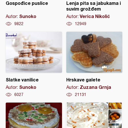
Gospođice puslice
Lenja pita sa jabukama i
suvim grožđem
Sunoko
Verica Nikolić
Autor:
Autor:
9822
12949
Slatke vanilice
Hrskave galete
Sunoko
Zuzana Grnja
Autor:
Autor:
6027
21131