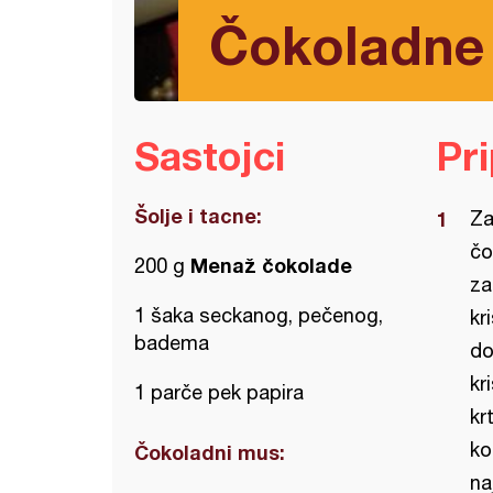
Čokoladne 
Sastojci
Pr
Šolje i tacne:
Za
čo
Menaž čokolade
200 g
za
1 šaka seckanog, pečenog,
kr
badema
do
kr
1 parče pek papira
kr
ko
Čokoladni mus:
na