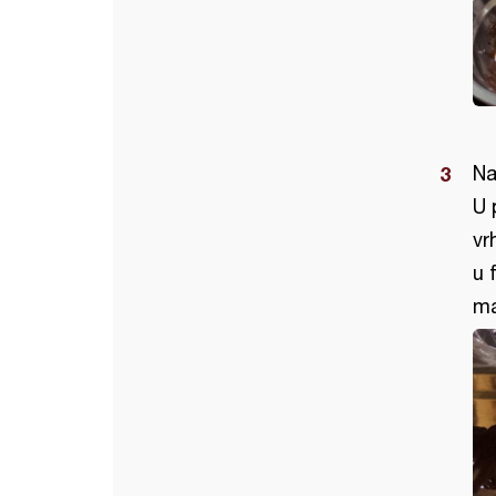
Na
U 
vr
u 
ma