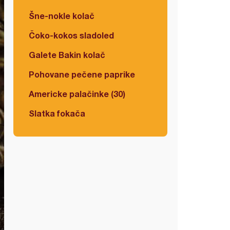
Šne-nokle kolač
Čoko-kokos sladoled
Galete Bakin kolač
Pohovane pečene paprike
Americke palačinke (30)
Slatka fokača