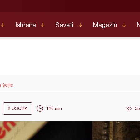
Ishrana
Saveti
Magazin
šoljic
2
OSOBA
120 min
55