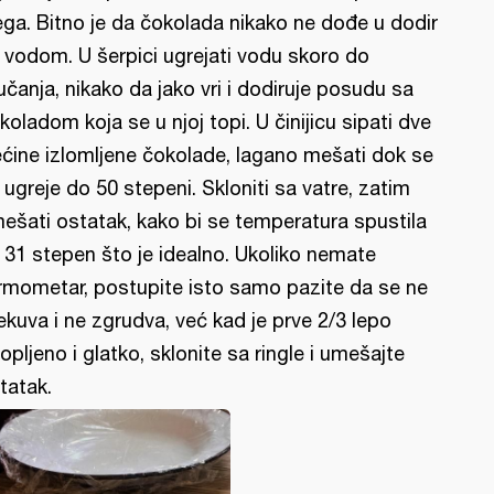
ega. Bitno je da čokolada nikako ne dođe u dodir
 vodom. U šerpici ugrejati vodu skoro do
jučanja, nikako da jako vri i dodiruje posudu sa
koladom koja se u njoj topi. U činijicu sipati dve
ećine izlomljene čokolade, lagano mešati dok se
 ugreje do 50 stepeni. Skloniti sa vatre, zatim
ešati ostatak, kako bi se temperatura spustila
 31 stepen što je idealno. Ukoliko nemate
rmometar, postupite isto samo pazite da se ne
ekuva i ne zgrudva, već kad je prve 2/3 lepo
topljeno i glatko, sklonite sa ringle i umešajte
tatak.