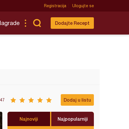
Registracija
Ulogujte se
Nagrade
Dodajte Recept
Dodaj u listu
47
Najnoviji
Najpopularniji