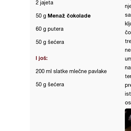
2 jajeta
nj
sa
Menaž čokolade
50 g
kl
60 g putera
čo
tr
50 g šećera
ne
I još:
um
na
200 ml slatke mlečne pavlake
te
50 g šećera
pr
is
os