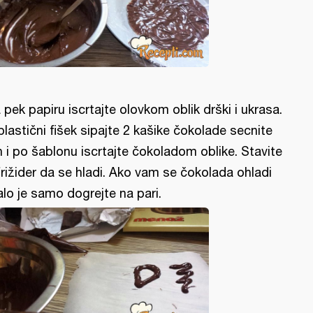
 pek papiru iscrtajte olovkom oblik drški i ukrasa.
plastični fišek sipajte 2 kašike čokolade secnite
h i po šablonu iscrtajte čokoladom oblike. Stavite
frižider da se hladi. Ako vam se čokolada ohladi
lo je samo dogrejte na pari.