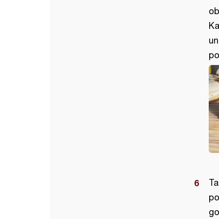
ob
Ka
un
po
Ta
po
go