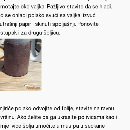
motajte oko valjka. Pažljivo stavite da se hladi.
d se ohladi polako svući sa valjka, izvući
utrašnji papir i skinuti spoljašnji. Ponovite
stupak i za drugu šoljicu.
njiriće polako odvojite od folije, stavite na ravnu
vršinu. Ako želite da ga ukrasite po ivicama kao i
rnje ivice šolja umočite u mus pa u seckane