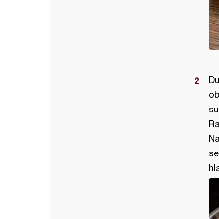
Du
ob
su
Ra
Na
se
hl