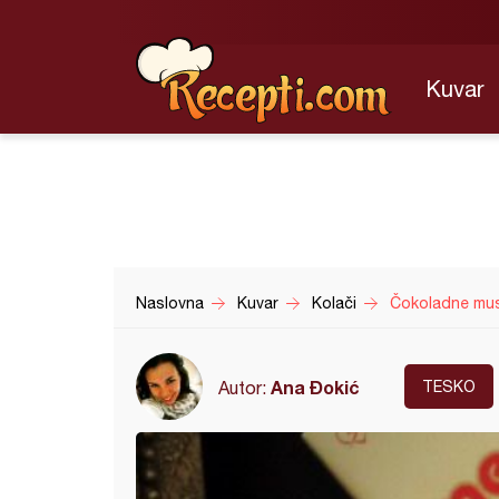
Kuvar
Naslovna
Kuvar
Kolači
Čokoladne mus 
Ana Đokić
Autor:
TESKO