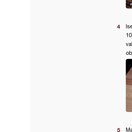
Is
10
va
ob
Ma