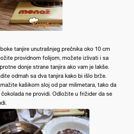
boke tanjire unutrašnjeg prečnika oko 10 cm
ožite providnom folijom, možete izlivati i sa
protne donje strane tanjira ako vam je lakše.
dite odmah sa dva tanjira kako bi išlo brže.
mažite kašikom sloj od par milimetara, tako da
 čokolada ne providi. Odložite u frižider da se
adi.