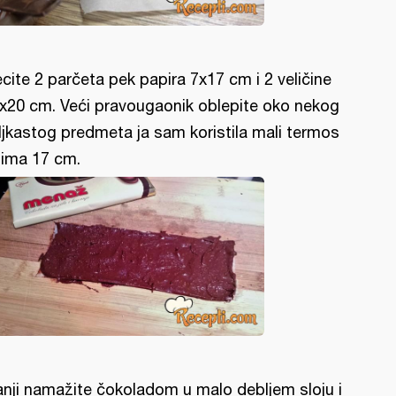
ecite 2 parčeta pek papira 7x17 cm i 2 veličine
x20 cm. Veći pravougaonik oblepite oko nekog
ljkastog predmeta ja sam koristila mali termos
ima 17 cm.
nji namažite čokoladom u malo debljem sloju i