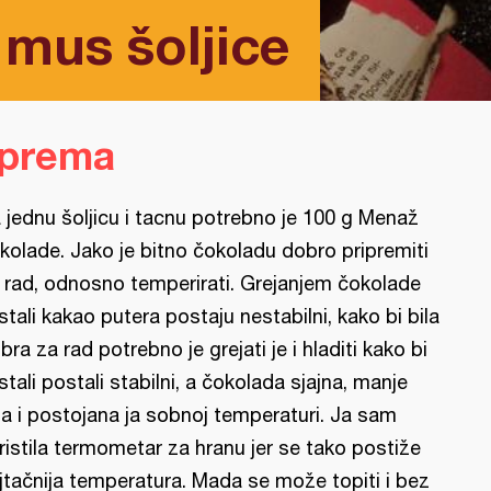
mus šoljice
iprema
 jednu šoljicu i tacnu potrebno je 100 g Menaž
kolade. Jako je bitno čokoladu dobro pripremiti
 rad, odnosno temperirati. Grejanjem čokolade
istali kakao putera postaju nestabilni, kako bi bila
bra za rad potrebno je grejati je i hladiti kako bi
istali postali stabilni, a čokolada sjajna, manje
ta i postojana ja sobnoj temperaturi. Ja sam
ristila termometar za hranu jer se tako postiže
jtačnija temperatura. Mada se može topiti i bez