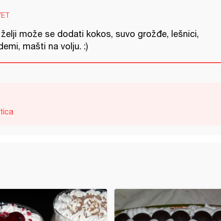
VET
želji može se dodati kokos, suvo grožđe, lešnici,
emi, mašti na volju. :)
tica