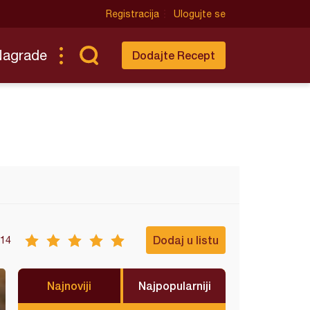
Registracija
Ulogujte se
Nagrade
Dodajte Recept
Dodaj u listu
14
Najnoviji
Najpopularniji