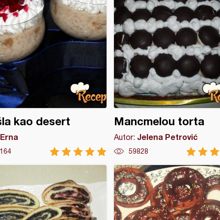
la kao desert
Mancmelou torta
Erna
Jelena Petrović
Autor:
164
59828