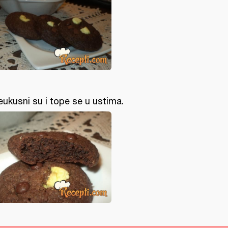
eukusni su i tope se u ustima.