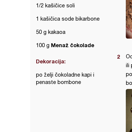
1/2 kašičice soli
1 kašičica sode bikarbone
50 g kakaoa
Menaž čokolade
100 g
Od
Dekoracija:
il
po
po želji čokoladne kapi i
penaste bombone
bo