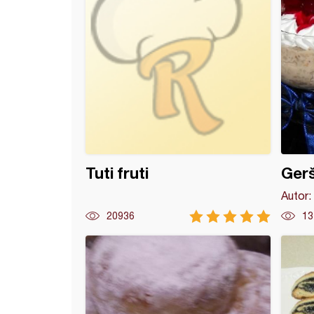
Tuti fruti
Gerš
Autor:
20936
13
a korpice