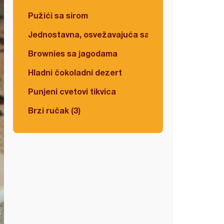
Pužići sa sirom
Jednostavna, osvežavajuća salata
Brownies sa jagodama
Hladni čokoladni dezert
Punjeni cvetovi tikvica
Brzi ručak (3)