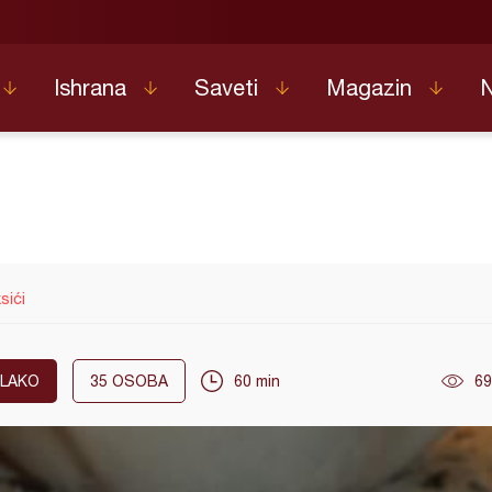
Ishrana
Saveti
Magazin
sići
LAKO
35
OSOBA
60 min
69