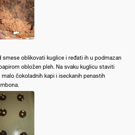
 smese oblikovati kuglice i ređati ih u podmazan
i papirom obložen pleh. Na svaku kuglicu staviti
 malo čokoladnih kapi i iseckanih penastih
mbona.