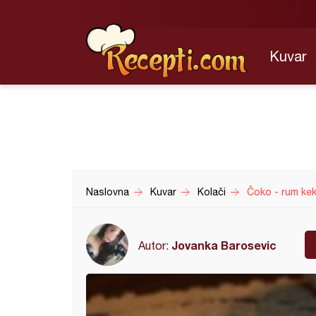
Kuvar
Naslovna
Kuvar
Kolači
Čoko - rum kek
Jovanka Barosevic
Autor: