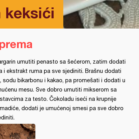
 keksići
iprema
rgarin umutiti penasto sa šećerom, zatim dodati
ja i ekstrakt ruma pa sve sjediniti. Brašnu dodati
, sodu bikarbonu i kakao, pa promešati i dodati u
ućenu mesu. Sve dobro umutiti mikserom sa
stavcima za testo. Čokoladu iseći na krupnije
madiće, dodati je umućenoj smesi pa sve dobro
diniti.