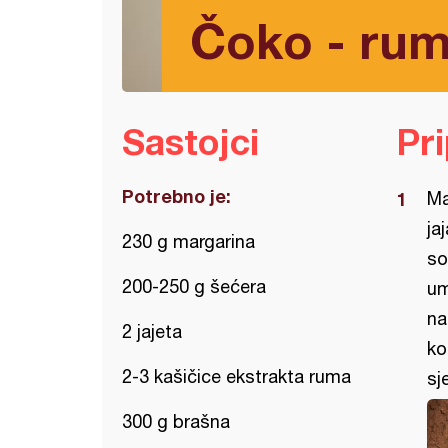
Čoko - rum
Sastojci
Pr
Potrebno je:
Ma
ja
230 g margarina
so
200-250 g šećera
um
na
2 jajeta
ko
2-3 kašičice ekstrakta ruma
sje
300 g brašna