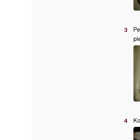
Pe
pl
Ko