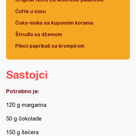
Ćufte u sosu
Čoko-moko sa kupovnim korama
Štrudla sa džemom
Pileći paprikaš sa krompirom
Sastojci
Potrebno je:
120 g margarina
50 g čokolade
150 g šećera