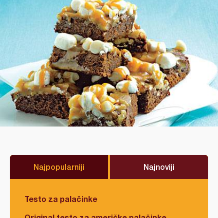
Najpopularniji
Najnoviji
Testo za palačinke
Original testo za američke palačinke