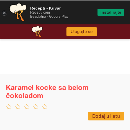
Recepti - Kuvar
Instalirajte
Recepti.com
Besplatna - Google Play
Ulogujte se
Karamel kocke sa belom
čokoladom
Dodaj u listu