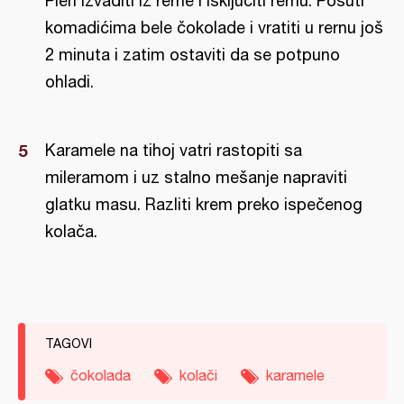
Pleh izvaditi iz rerne i isključiti rernu. Posuti
komadićima bele čokolade i vratiti u rernu još
2 minuta i zatim ostaviti da se potpuno
ohladi.
Karamele na tihoj vatri rastopiti sa
mileramom i uz stalno mešanje napraviti
glatku masu. Razliti krem preko ispečenog
kolača.
TAGOVI
čokolada
kolači
karamele