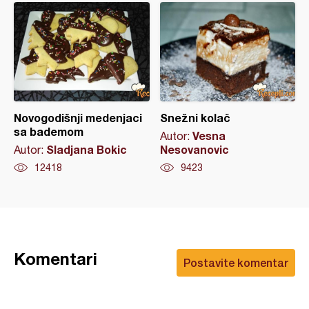
Novogodišnji medenjaci
Snežni kolač
sa bademom
Vesna
Autor:
Sladjana Bokic
Nesovanovic
Autor:
12418
9423
Komentari
Postavite komentar