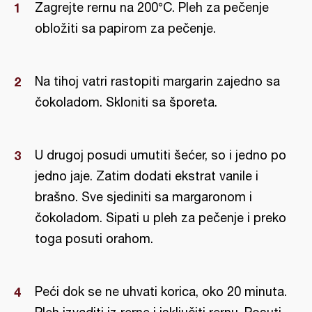
Zagrejte rernu na 200°C. Pleh za pečenje
obložiti sa papirom za pečenje.
Na tihoj vatri rastopiti margarin zajedno sa
čokoladom. Skloniti sa šporeta.
U drugoj posudi umutiti šećer, so i jedno po
jedno jaje. Zatim dodati ekstrat vanile i
brašno. Sve sjediniti sa margaronom i
čokoladom. Sipati u pleh za pečenje i preko
toga posuti orahom.
Peći dok se ne uhvati korica, oko 20 minuta.