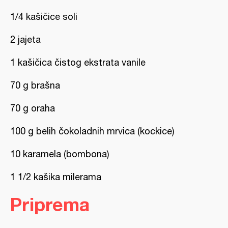
1/4 kašičice soli
2 jajeta
1 kašičica čistog ekstrata vanile
70 g brašna
70 g oraha
100 g belih čokoladnih mrvica (kockice)
10 karamela (bombona)
1 1/2 kašika milerama
Priprema