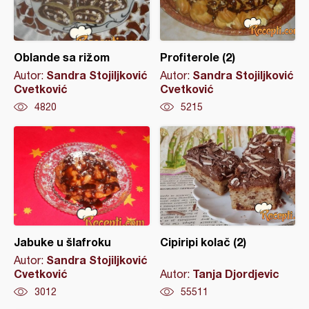
Oblande sa rižom
Profiterole (2)
Sandra Stojiljković
Sandra Stojiljković
Autor:
Autor:
Cvetković
Cvetković
4820
5215
Jabuke u šlafroku
Cipiripi kolač (2)
Sandra Stojiljković
Autor:
Cvetković
Tanja Djordjevic
Autor:
3012
55511