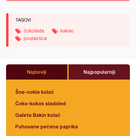
TAGOVI
čokolada
kakao
poslastica
Najnoviji
Najpopularniji
Šne-nokle kolač
Čoko-kokos sladoled
Galete Bakin kolač
Pohovane pečene paprike