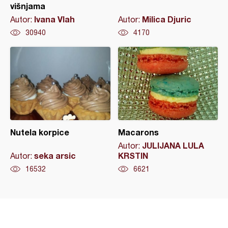
višnjama
Ivana Vlah
Milica Djuric
Autor:
Autor:
30940
4170
Nutela korpice
Macarons
JULIJANA LULA
Autor:
seka arsic
KRSTIN
Autor:
16532
6621