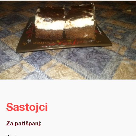
Sastojci
Za patišpanj: