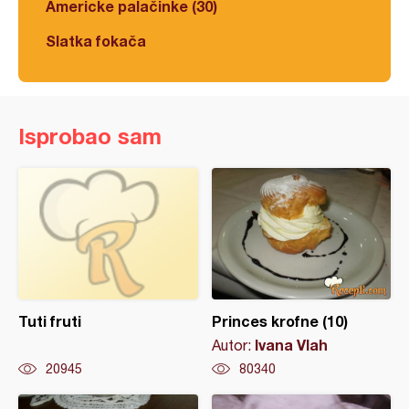
Americke palačinke (30)
Slatka fokača
Isprobao sam
Tuti fruti
Princes krofne (10)
Ivana Vlah
Autor:
20945
80340