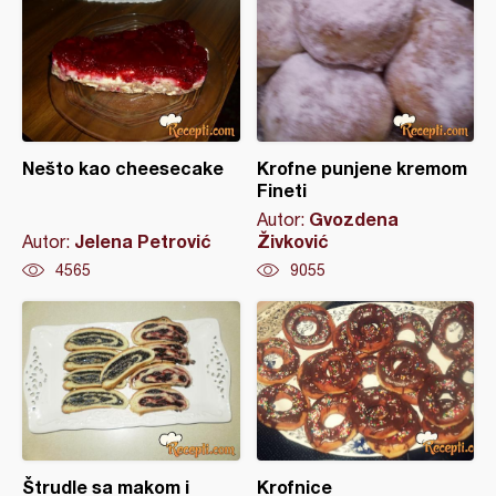
Nešto kao cheesecake
Krofne punjene kremom
Fineti
Gvozdena
Autor:
Jelena Petrović
Živković
Autor:
4565
9055
Štrudle sa makom i
Krofnice