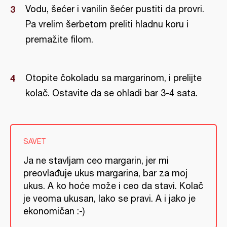
Vodu, šećer i vanilin šećer pustiti da provri.
Pa vrelim šerbetom preliti hladnu koru i
premažite filom.
Otopite čokoladu sa margarinom, i prelijte
kolač. Ostavite da se ohladi bar 3-4 sata.
SAVET
Ja ne stavljam ceo margarin, jer mi
preovlađuje ukus margarina, bar za moj
ukus. A ko hoće može i ceo da stavi. Kolač
je veoma ukusan, lako se pravi. A i jako je
ekonomičan :-)