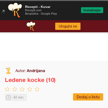
Recepti - Kuvar
Instalirajte
Recepti.com
Besplatna - Google Play
Ulogujte se
Andrijana
Autor:
Ledene kocke (10)
Dodaj u listu
40 min