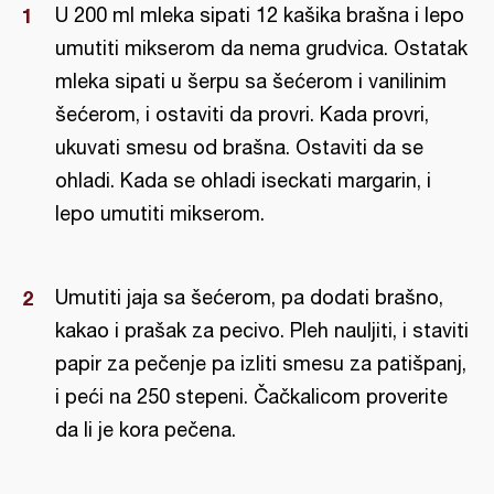
U 200 ml mleka sipati 12 kašika brašna i lepo
umutiti mikserom da nema grudvica. Ostatak
mleka sipati u šerpu sa šećerom i vanilinim
šećerom, i ostaviti da provri. Kada provri,
ukuvati smesu od brašna. Ostaviti da se
ohladi. Kada se ohladi iseckati margarin, i
lepo umutiti mikserom.
Umutiti jaja sa šećerom, pa dodati brašno,
kakao i prašak za pecivo. Pleh nauljiti, i staviti
papir za pečenje pa izliti smesu za patišpanj,
i peći na 250 stepeni. Čačkalicom proverite
da li je kora pečena.