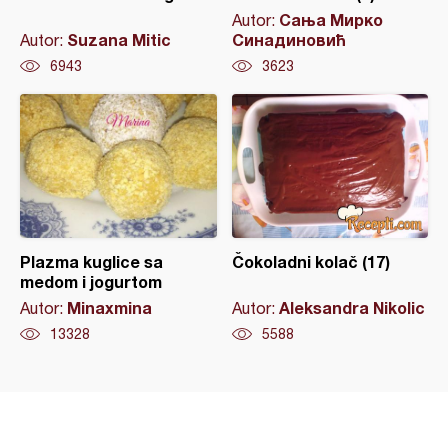
Сања Мирко
Autor:
Suzana Mitic
Синадиновић
Autor:
6943
3623
Plazma kuglice sa
Čokoladni kolač (17)
medom i jogurtom
Minaxmina
Aleksandra Nikolic
Autor:
Autor:
13328
5588