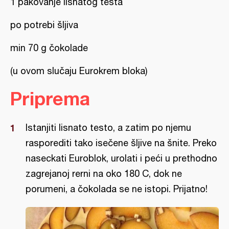
1 pakovanje lisnatog testa
po potrebi šljiva
min 70 g čokolade
(u ovom slučaju Eurokrem bloka)
Priprema
Istanjiti lisnato testo, a zatim po njemu
rasporediti tako isečene šljive na šnite. Preko
naseckati Euroblok, urolati i peći u prethodno
zagrejanoj rerni na oko 180 C, dok ne
porumeni, a čokolada se ne istopi. Prijatno!