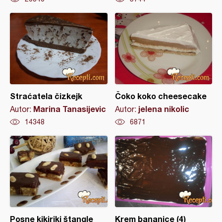
Straćatela čizkejk
Čoko koko cheesecake
Marina Tanasijevic
jelena nikolic
Autor:
Autor:
14348
6871
Posne kikiriki štangle
Krem bananice (4)