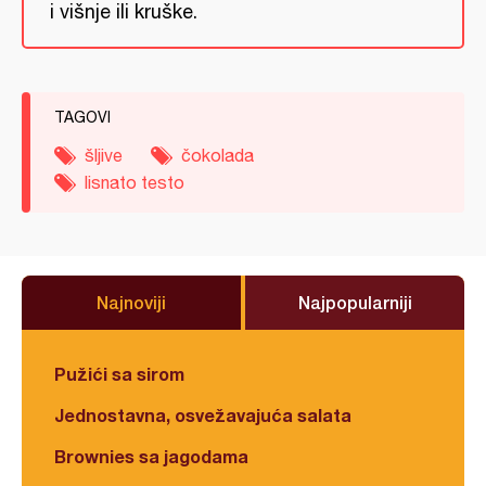
i višnje ili kruške.
TAGOVI
šljive
čokolada
lisnato testo
Najnoviji
Najpopularniji
Pužići sa sirom
Jednostavna, osvežavajuća salata
Brownies sa jagodama