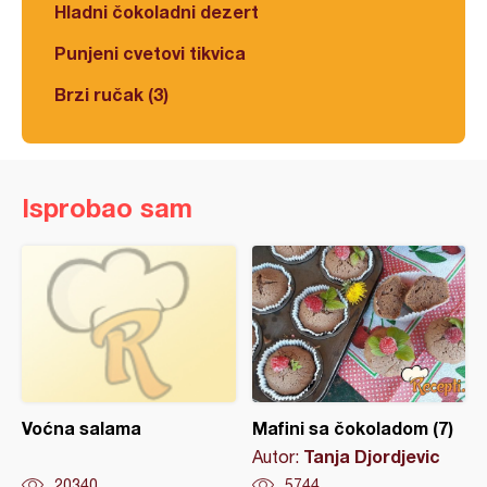
Hladni čokoladni dezert
Punjeni cvetovi tikvica
Brzi ručak (3)
Isprobao sam
Voćna salama
Mafini sa čokoladom (7)
Tanja Djordjevic
Autor:
20340
5744