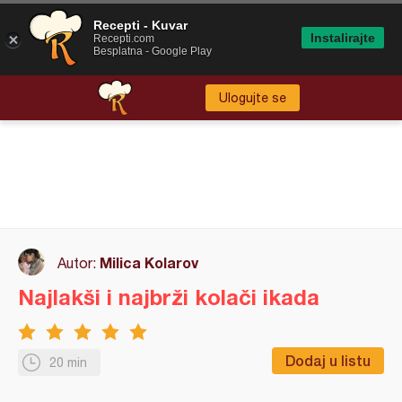
Recepti - Kuvar
Instalirajte
Recepti.com
Besplatna - Google Play
Ulogujte se
Milica Kolarov
Autor:
Najlakši i najbrži kolači ikada
Dodaj u listu
20 min