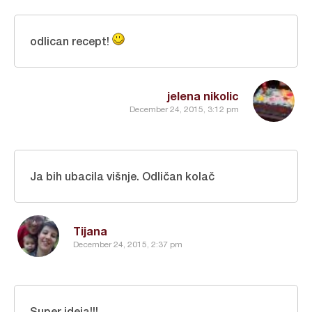
odlican recept!
jelena nikolic
December 24, 2015, 3:12 pm
Ja bih ubacila višnje. Odličan kolač
Tijana
December 24, 2015, 2:37 pm
Super ideja!!!