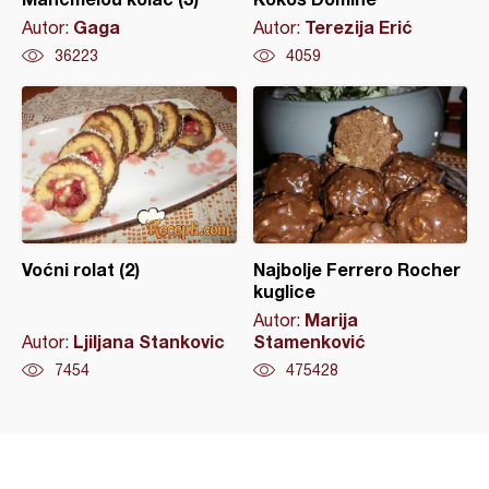
Gaga
Terezija Erić
Autor:
Autor:
36223
4059
Voćni rolat (2)
Najbolje Ferrero Rocher
kuglice
Marija
Autor:
Ljiljana Stankovic
Stamenković
Autor:
7454
475428