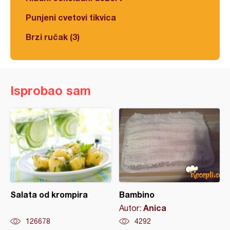
Punjeni cvetovi tikvica
Brzi ručak (3)
Isprobao sam
Salata od krompira
Bambino
Anica
Autor:
126678
4292