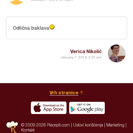
Odlična baklava
Verica Nikolić
January 7, 2016, 2:31 pm
Vrh stranice
© 2009-2026 Recepti.com |
Uslovi korišćenja
|
Marketing
|
Kontakt