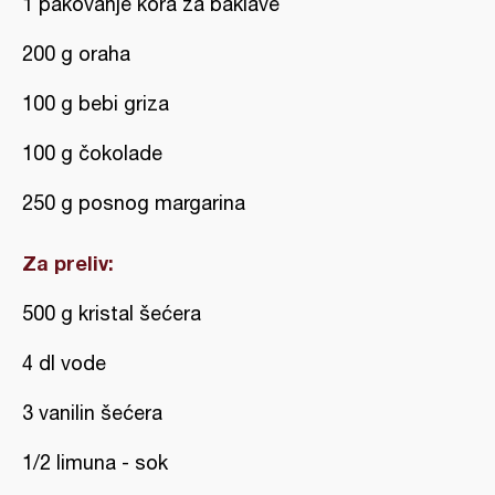
1 pakovanje kora za baklave
200 g oraha
100 g bebi griza
100 g čokolade
250 g posnog margarina
Za preliv:
500 g kristal šećera
4 dl vode
3 vanilin šećera
1/2 limuna - sok