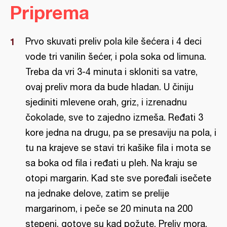
Priprema
Prvo skuvati preliv pola kile šećera i 4 deci
vode tri vanilin šećer, i pola soka od limuna.
Treba da vri 3-4 minuta i skloniti sa vatre,
ovaj preliv mora da bude hladan. U činiju
sjediniti mlevene orah, griz, i izrenadnu
čokolade, sve to zajedno izmeša. Ređati 3
kore jedna na drugu, pa se presaviju na pola, i
tu na krajeve se stavi tri kašike fila i mota se
sa boka od fila i ređati u pleh. Na kraju se
otopi margarin. Kad ste sve poređali isečete
na jednake delove, zatim se prelije
margarinom, i peče se 20 minuta na 200
stepeni, gotove su kad požute. Preliv mora,