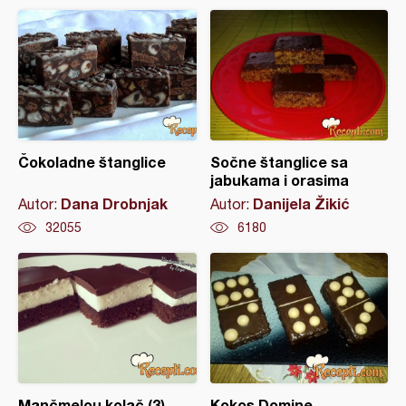
Čokoladne štanglice
Sočne štanglice sa
jabukama i orasima
Dana Drobnjak
Danijela Žikić
Autor:
Autor:
32055
6180
Mančmelou kolač (3)
Kokos Domine