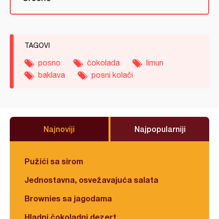
TAGOVI
posno
čokolada
limun
baklava
posni kolači
Najnoviji
Najpopularniji
Pužići sa sirom
Jednostavna, osvežavajuća salata
Brownies sa jagodama
Hladni čokoladni dezert