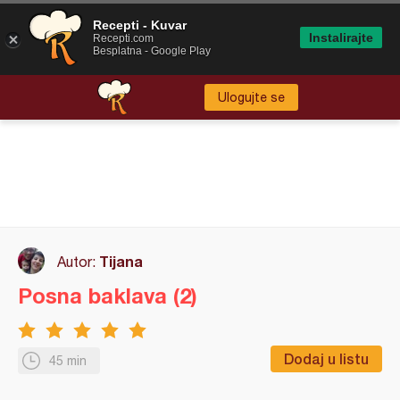
Recepti - Kuvar
Instalirajte
Recepti.com
Besplatna - Google Play
Ulogujte se
Tijana
Autor:
Posna baklava (2)
Dodaj u listu
45 min