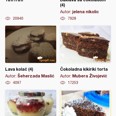
(4)
jelena nikolic
Autor:
20940
7928
Lava kolač (4)
Čokoladna kikiriki torta
Šeherzada Maslić
Mubera Živojević
Autor:
Autor:
4097
17253