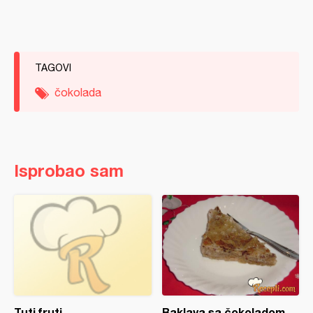
TAGOVI
čokolada
Isprobao sam
Tuti fruti
Baklava sa čokoladom