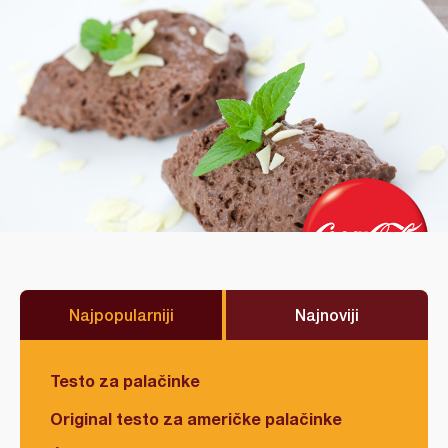
Najpopularniji
Najnoviji
Testo za palačinke
Original testo za američke palačinke