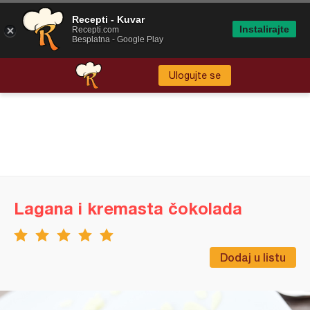
Recepti - Kuvar
Instalirajte
Recepti.com
Besplatna - Google Play
Ulogujte se
Lagana i kremasta čokolada
Dodaj u listu