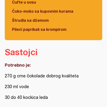
Ćufte u sosu
Čoko-moko sa kupovnim korama
Štrudla sa džemom
Pileći paprikaš sa krompirom
Sastojci
Potrebno je:
270 g crne čokolade dobrog kvaliteta
230 ml vode
30 do 40 kockica leda