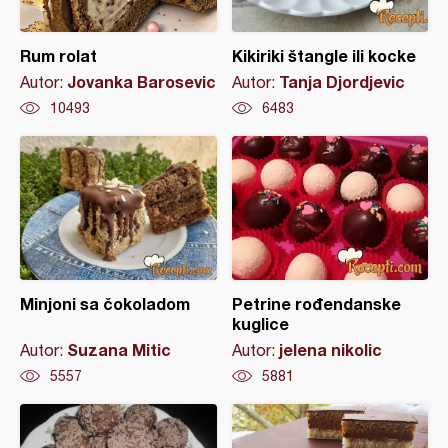
Rum rolat
Kikiriki štangle ili kocke
Jovanka Barosevic
Tanja Djordjevic
Autor:
Autor:
10493
6483
Minjoni sa čokoladom
Petrine rođendanske
kuglice
Suzana Mitic
jelena nikolic
Autor:
Autor:
5557
5881