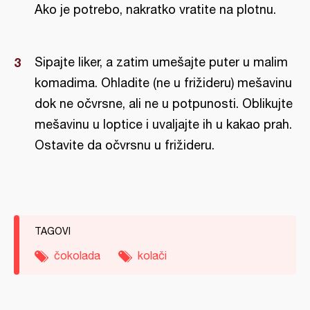
Ako je potrebo, nakratko vratite na plotnu.
Sipajte liker, a zatim umešajte puter u malim
komadima. Ohladite (ne u frižideru) mešavinu
dok ne očvrsne, ali ne u potpunosti. Oblikujte
mešavinu u loptice i uvaljajte ih u kakao prah.
Ostavite da očvrsnu u frižideru.
TAGOVI
čokolada
kolači