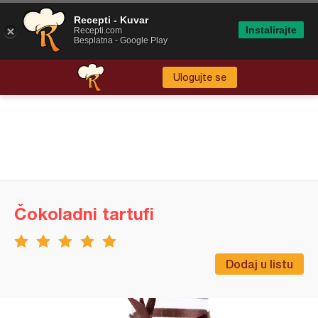
Recepti - Kuvar
Instalirajte
Recepti.com
Besplatna - Google Play
Ulogujte se
Čokoladni tartufi
Dodaj u listu