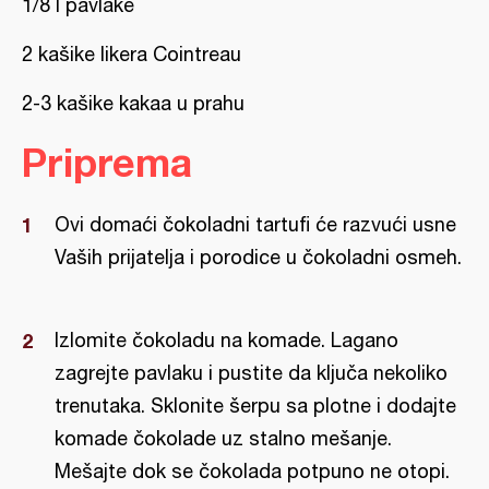
1/8 l pavlake
2 kašike likera Cointreau
2-3 kašike kakaa u prahu
Priprema
Ovi domaći čokoladni tartufi će razvući usne
Vaših prijatelja i porodice u čokoladni osmeh.
Izlomite čokoladu na komade. Lagano
zagrejte pavlaku i pustite da ključa nekoliko
trenutaka. Sklonite šerpu sa plotne i dodajte
komade čokolade uz stalno mešanje.
Mešajte dok se čokolada potpuno ne otopi.