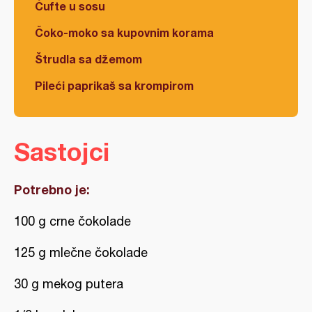
Ćufte u sosu
Čoko-moko sa kupovnim korama
Štrudla sa džemom
Pileći paprikaš sa krompirom
Sastojci
Potrebno je:
100 g crne čokolade
125 g mlečne čokolade
30 g mekog putera