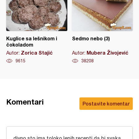
Kuglice sa lešnikom i
Sedmo nebo (3)
čokoladom
Zorica Stajić
Mubera Živojević
Autor:
Autor:
9615
38208
Komentari
Postavite komentar
divno sto ima toloko lepih recepti da bi svaka