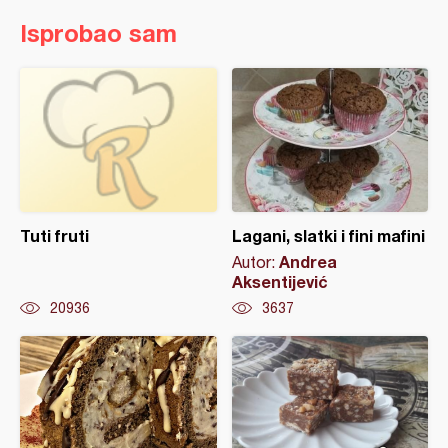
Isprobao sam
Tuti fruti
Lagani, slatki i fini mafini
Andrea
Autor:
Aksentijević
20936
3637