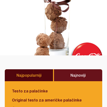
Najpopularniji
Najnoviji
Testo za palačinke
Original testo za američke palačinke