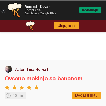
Recepti - Kuvar
Instalirajte
Recepti.com
Besplatna - Google Play
Ulogujte se
Tina Horvat
Autor:
Ovsene mekinje sa bananom
Dodaj u listu
10 min