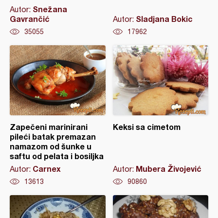
Snežana
Autor:
Gavrančić
Sladjana Bokic
Autor:
35055
17962
Zapečeni marinirani
Keksi sa cimetom
pileći batak premazan
namazom od šunke u
saftu od pelata i bosiljka
Carnex
Mubera Živojević
Autor:
Autor:
13613
90860