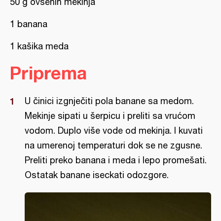
50 g ovsenih mekinja
1 banana
1 kašika meda
Priprema
U činici izgnječiti pola banane sa medom.
Mekinje sipati u šerpicu i preliti sa vrućom
vodom. Duplo više vode od mekinja. I kuvati
na umerenoj temperaturi dok se ne zgusne.
Preliti preko banana i meda i lepo promešati.
Ostatak banane iseckati odozgore.