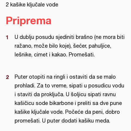
2 kašike ključale vode
Priprema
U dublju posudu sjediniti brašno (ne mora biti
ražano, može bilo koje), šećer, pahuljice,
lešnike, cimet i kakao. Promešati.
Puter otopiti na ringli i ostaviti da se malo
prohladi. Za to vreme, sipati u posudicu vodu
i staviti da proključa. U šoljicu sipati ravnu
kašičicu sode bikarbone i preliti sa dve pune
kašike ključale vode. Počeće da peni, dobro
promešati. U puter dodati kašiku meda.