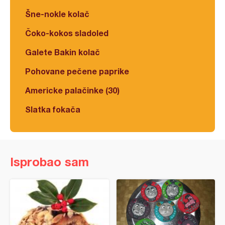
Šne-nokle kolač
Čoko-kokos sladoled
Galete Bakin kolač
Pohovane pečene paprike
Americke palačinke (30)
Slatka fokača
Isprobao sam