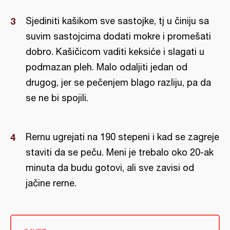
Sjediniti kašikom sve sastojke, tj u činiju sa
suvim sastojcima dodati mokre i promešati
dobro. Kašičicom vaditi keksiće i slagati u
podmazan pleh. Malo odaljiti jedan od
drugog, jer se pečenjem blago razliju, pa da
se ne bi spojili.
Rernu ugrejati na 190 stepeni i kad se zagreje
staviti da se peču. Meni je trebalo oko 20-ak
minuta da budu gotovi, ali sve zavisi od
jačine rerne.