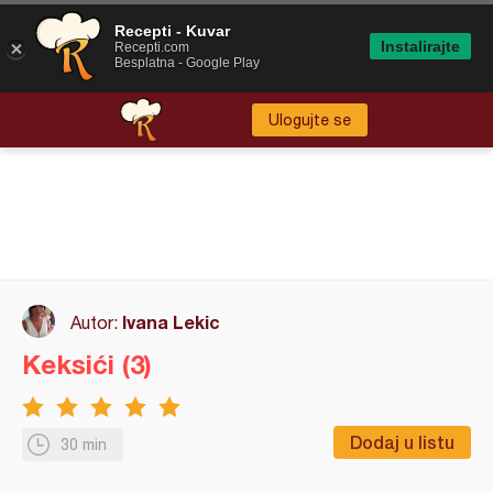
Recepti - Kuvar
Instalirajte
Recepti.com
Besplatna - Google Play
Ulogujte se
Ivana Lekic
Autor:
Keksići (3)
Dodaj u listu
30 min