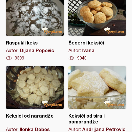
Raspukli keks
Šećerni keksići
Dijana Popovic
Ivana
Autor:
Autor:
9309
9048
Keksići od narandže
Keksići od sira i
pomorandže
Ilonka Dobos
Andrijana Petrovic
Autor:
Autor: