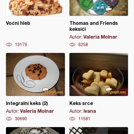
Voćni hleb
Thomas and Friends
keksići
Valeria Molnar
Autor:
13179
6258
Integralni keks (2)
Keks srce
Valeria Molnar
Ivana
Autor:
Autor:
30690
11581