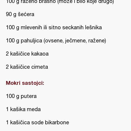
100 g raženo brašno (može i bilo koje drugo)
90 g šećera
100 g mlevenih ili sitno seckanih lešnika
100 g pahuljica (ovsene, ječmene, ražene)
2 kašičice kakaoa
2 kašičice cimeta
Mokri sastojci:
100 g putera
1 kašika meda
1 kašičica sode bikarbone