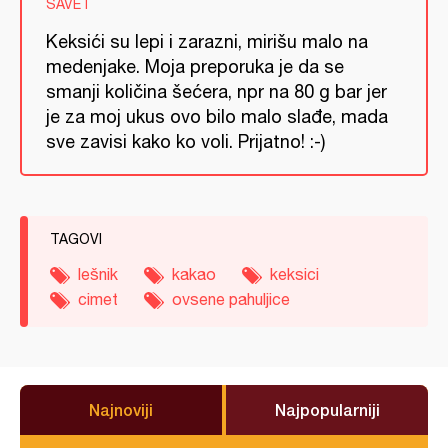
SAVET
Keksići su lepi i zarazni, mirišu malo na
medenjake. Moja preporuka je da se
smanji količina šećera, npr na 80 g bar jer
je za moj ukus ovo bilo malo slađe, mada
sve zavisi kako ko voli. Prijatno! :-)
TAGOVI
lešnik
kakao
keksici
cimet
ovsene pahuljice
Najnoviji
Najpopularniji