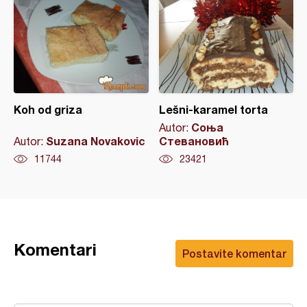
Koh od griza
Lešni-karamel torta
Соња
Autor:
Suzana Novakovic
Стевановић
Autor:
11744
23421
Komentari
Postavite komentar