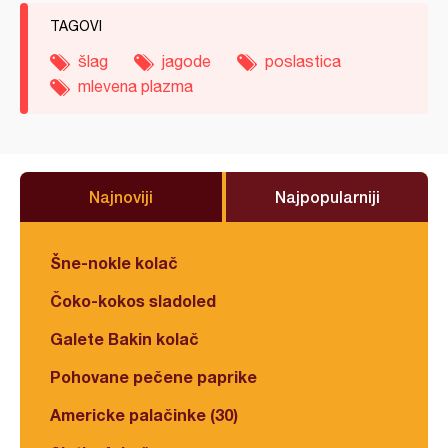
TAGOVI
šlag
jagode
poslastica
mlevena plazma
Najnoviji
Najpopularniji
Šne-nokle kolač
Čoko-kokos sladoled
Galete Bakin kolač
Pohovane pečene paprike
Americke palačinke (30)