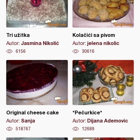
Tri užitka
Kolačići sa pivom
Jasmina Nikolić
jelena nikolic
Autor:
Autor:
6156
30616
Original cheese cake
*Pečurkice*
Sanja
Dijana Ademovic
Autor:
Autor:
518767
12689