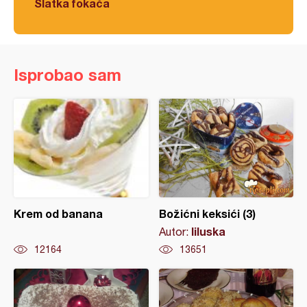
Slatka fokača
Isprobao sam
Krem od banana
Božićni keksići (3)
liluska
Autor:
12164
13651