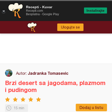
Recepti - Kuvar
Instalirajte
Recepti.com
Besplatna - Google Play
Ulogujte se
Jadranka Tomasevic
Autor:
Brzi desert sa jagodama, plazmom
i pudingom
Dodaj u listu
15 min