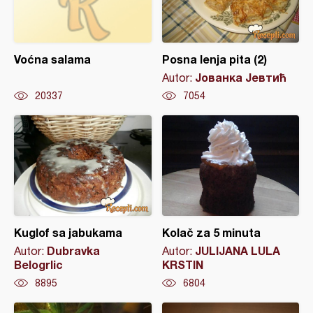
Voćna salama
Posna lenja pita (2)
Јованка Јевтић
Autor:
20337
7054
Kuglof sa jabukama
Kolač za 5 minuta
Dubravka
JULIJANA LULA
Autor:
Autor:
Belogrlic
KRSTIN
8895
6804