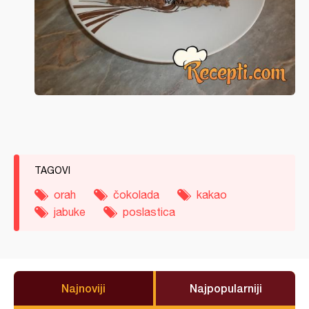
TAGOVI
orah
čokolada
kakao
jabuke
poslastica
Najnoviji
Najpopularniji