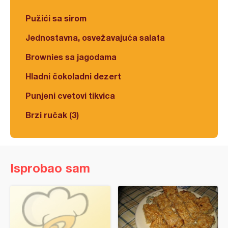
Pužići sa sirom
Jednostavna, osvežavajuća salata
Brownies sa jagodama
Hladni čokoladni dezert
Punjeni cvetovi tikvica
Brzi ručak (3)
Isprobao sam