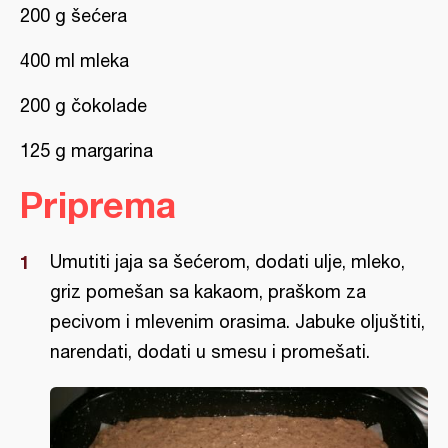
200 g šećera
400 ml mleka
200 g čokolade
125 g margarina
Priprema
Umutiti jaja sa šećerom, dodati ulje, mleko,
griz pomešan sa kakaom, praškom za
pecivom i mlevenim orasima. Jabuke oljuštiti,
narendati, dodati u smesu i promešati.