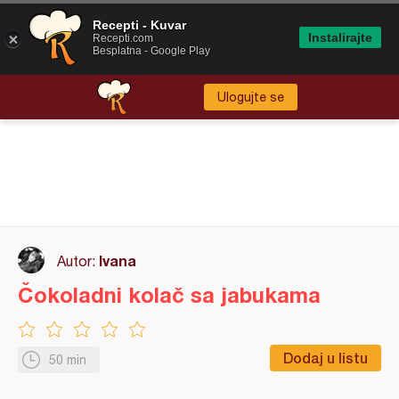
Recepti - Kuvar
Instalirajte
Recepti.com
Besplatna - Google Play
Ulogujte se
Ivana
Autor:
Čokoladni kolač sa jabukama
Dodaj u listu
50 min