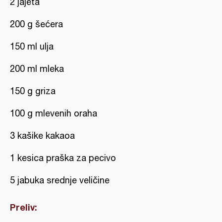
2 jajeta
200 g šećera
150 ml ulja
200 ml mleka
150 g griza
100 g mlevenih oraha
3 kašike kakaoa
1 kesica praška za pecivo
5 jabuka srednje veličine
Preliv: