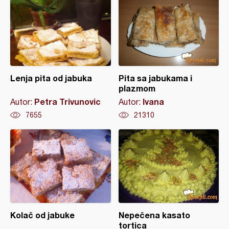
Lenja pita od jabuka
Pita sa jabukama i
plazmom
Petra Trivunovic
Ivana
Autor:
Autor:
7655
21310
Kolač od jabuke
Nepečena kasato
tortica