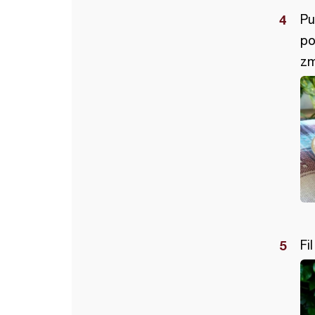
Pu
po
zm
Fi