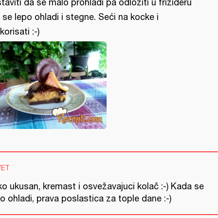
taviti da se malo prohladi pa odložiti u frižideru
 se lepo ohladi i stegne. Seći na kocke i
korisati :-)
VET
ko ukusan, kremast i osvežavajuci kolač :-) Kada se
o ohladi, prava poslastica za tople dane :-)