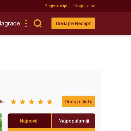
Registracija
Ulogujte se
Nagrade
Dodajte Recept
Dodaj u listu
96
Najnoviji
Najpopularniji