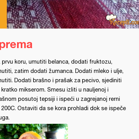
iprema
 prvu koru, umutiti belanca, dodati fruktozu,
utiti, zatim dodati žumanca. Dodati mleko i ulje,
utiti. Dodati brašno i prašak za pecivo, sjediniti
 kratko mikserom. Smesu izliti u nauljenoj i
ašnom posutoj tepsiji i ispeći u zagrejanoj rerni
 200C. Ostaviti da se kora prohladi dok se ispeče
uga.