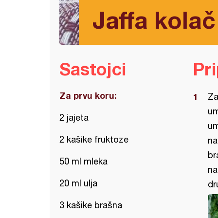
Jaffa kolač
Sastojci
Pr
Za prvu koru:
Za
um
2 jajeta
um
2 kašike fruktoze
na
br
50 ml mleka
na
20 ml ulja
dr
3 kašike brašna