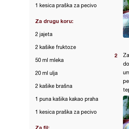
1 kesica praška za pecivo
Za drugu koru:
2 jajeta
2 kašike fruktoze
Za
50 ml mleka
do
um
20 ml ulja
pe
2 kašike brašna
te
1 puna kašika kakao praha
1 kesica praška za pecivo
Za fil: