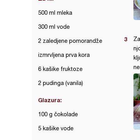
500 ml mleka
300 ml vode
Za
2 zaledjene pomorandže
nj
izmrvljena prva kora
kl
ne
6 kašike fruktoze
2 pudinga (vanila)
Glazura:
100 g čokolade
5 kašike vode