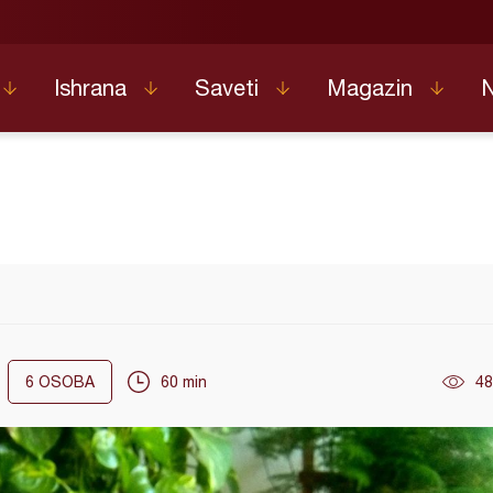
Ishrana
Saveti
Magazin
6
OSOBA
60 min
48