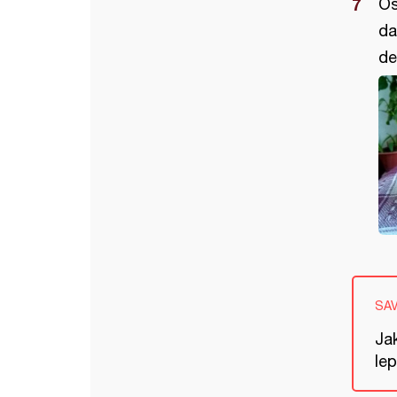
Os
da
de
SA
Ja
lep