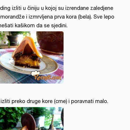
ding izliti u činiju u kojoj su izrendane zaledjene
morandže i izmrvljena prva kora (bela). Sve lepo
ešati kašikom da se sjedini.
l izliti preko druge kore (crne) i poravnati malo.