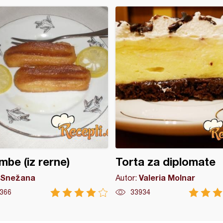
mbe (iz rerne)
Torta za diplomate
Snežana
Valeria Molnar
Autor:
366
33934