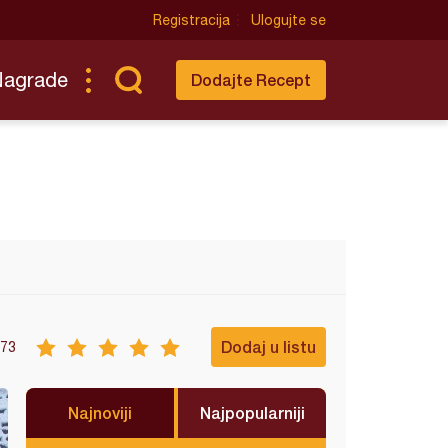
Registracija
Ulogujte se
Nagrade
Dodajte Recept
Dodaj u listu
73
Najnoviji
Najpopularniji