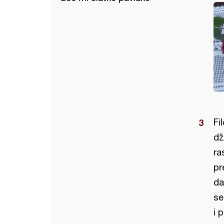
Fi
dž
ra
pr
da
se
i 