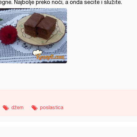
egne. Najbolje preko noći, a onda secite i služite.
džem
poslastica