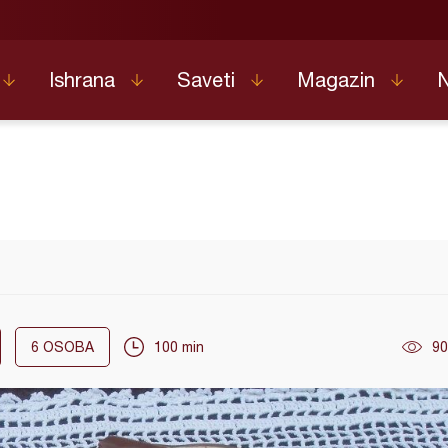
Ishrana
Saveti
Magazin
6
OSOBA
100 min
90