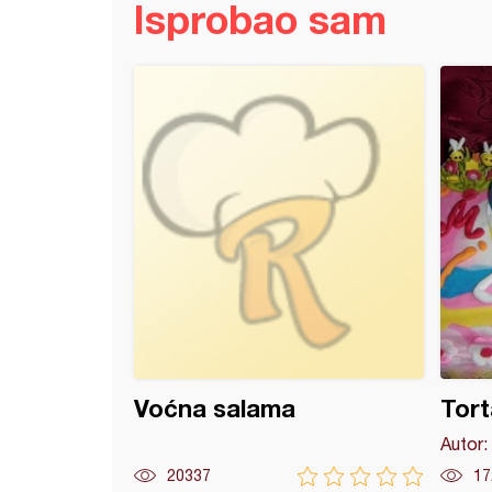
Isprobao sam
sa makom
Voćna salama
Tort
Autor:
20337
17