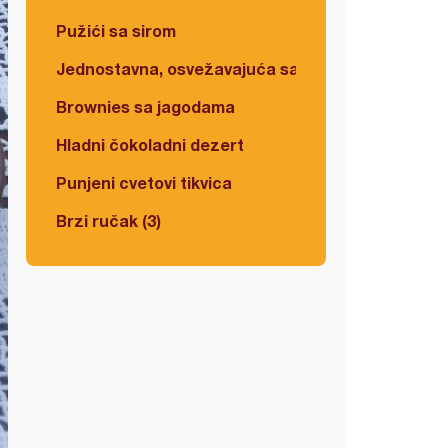
Pužići sa sirom
Jednostavna, osvežavajuća salata
Brownies sa jagodama
Hladni čokoladni dezert
Punjeni cvetovi tikvica
Brzi ručak (3)