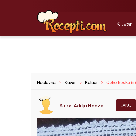
Kuvar
Naslovna
Kuvar
Kolači
Čoko kocke (5)
Adilja Hodza
Autor:
LAKO