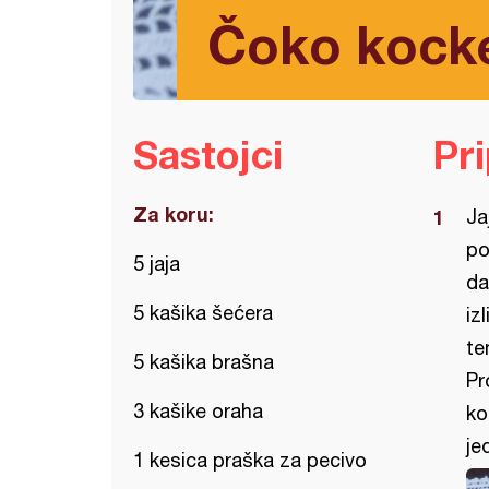
Čoko kocke
Sastojci
Pr
Za koru:
Ja
po
5 jaja
da
5 kašika šećera
iz
te
5 kašika brašna
Pr
3 kašike oraha
ko
je
1 kesica praška za pecivo