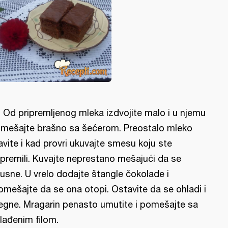
l: Od pripremljenog mleka izdvojite malo i u njemu
mešajte brašno sa šećerom. Preostalo mleko
avite i kad provri ukuvajte smesu koju ste
ipremili. Kuvajte neprestano mešajući da se
usne. U vrelo dodajte štangle čokolade i
omešajte da se ona otopi. Ostavite da se ohladi i
egne. Mragarin penasto umutite i pomešajte sa
lađenim filom.