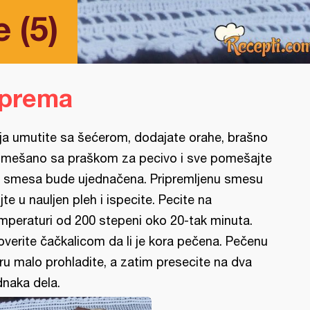
 (5)
iprema
ja umutite sa šećerom, dodajate orahe, brašno
mešano sa praškom za pecivo i sve pomešajte
 smesa bude ujednačena. Pripremljenu smesu
lijte u nauljen pleh i ispecite. Pecite na
mperaturi od 200 stepeni oko 20-tak minuta.
overite čačkalicom da li je kora pečena. Pečenu
ru malo prohladite, a zatim presecite na dva
dnaka dela.