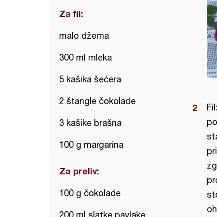
Za fil:
malo džema
300 ml mleka
5 kašika šećera
2 štangle čokolade
Fi
po
3 kašike brašna
st
100 g margarina
pr
zg
Za preliv:
pr
100 g čokolade
st
oh
200 ml slatke pavlake