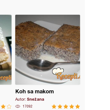
Koh sa makom
Snežana
Autor:
17092