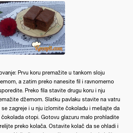
lovanje: Prvu koru premažite u tankom sloju
emom, a zatim preko nanesite fil i ravnomerno
sporedite. Preko fila stavite drugu koru i nju
emažite džemom. Slatku pavlaku stavite na vatru
 se zagreje i u nju izlomite čokoladu i mešajte da
 čokolada otopi. Gotovu glazuru malo prohladite
prelijte preko kolača. Ostavite kolač da se ohladi i