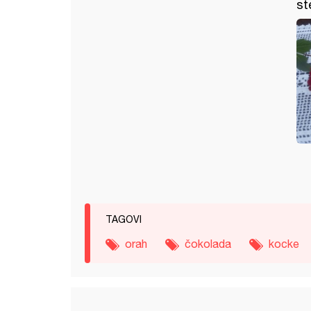
st
TAGOVI
orah
čokolada
kocke