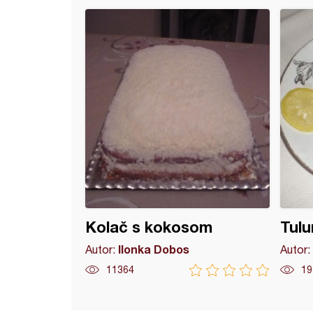
ia snite
Kolač s kokosom
Tulu
Ilonka Dobos
Autor:
Autor:
11364
19