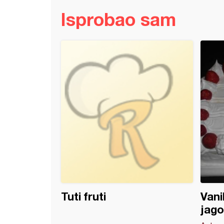
Isprobao sam
 Koh
Tuti fruti
Vani
jag