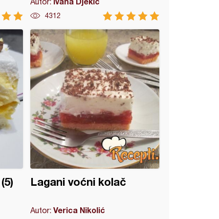
Ivana Djekic
Autor:
4312
(5)
Lagani voćni kolač
Verica Nikolić
Autor: