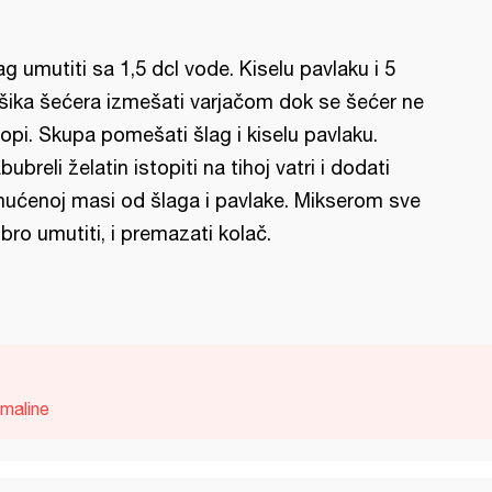
ag umutiti sa 1,5 dcl vode. Kiselu pavlaku i 5
šika šećera izmešati varjačom dok se šećer ne
topi. Skupa pomešati šlag i kiselu pavlaku.
bubreli želatin istopiti na tihoj vatri i dodati
ućenoj masi od šlaga i pavlake. Mikserom sve
bro umutiti, i premazati kolač.
maline