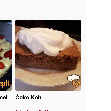
mel
Čoko Koh