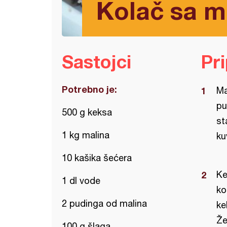
Kolač sa 
Sastojci
Pr
Potrebno je:
Ma
pu
500 g keksa
st
1 kg malina
ku
10 kašika šećera
Ke
1 dl vode
ko
2 pudinga od malina
ke
Že
100 g šlaga