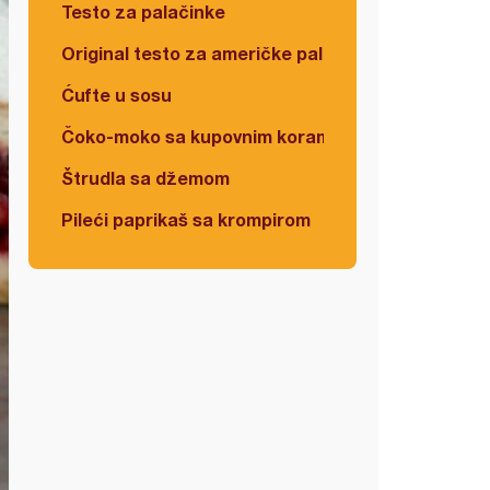
Testo za palačinke
Original testo za američke palačinke
Ćufte u sosu
Čoko-moko sa kupovnim korama
Štrudla sa džemom
Pileći paprikaš sa krompirom