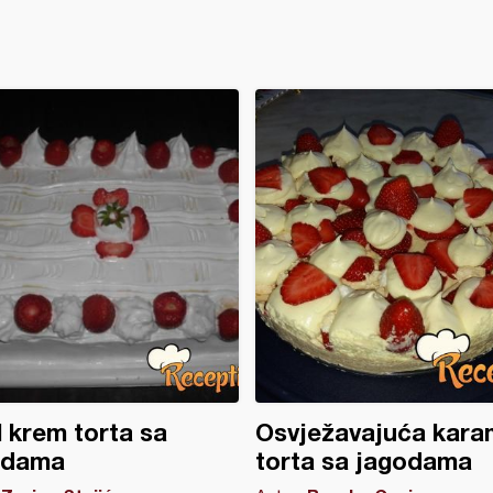
l krem torta sa
Osvježavajuća kara
odama
torta sa jagodama