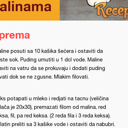
malinama
iprema
line posuti sa 10 kašika šećera i ostaviti da
ste sok. Puding umutiti u 1 dcl vode. Maline
aviti na vatru da se prokuvaju i dodati puding
vati dok se ne zgusne. Mlakim filovati.
ks potapati u mleko i redjati na tacnu (veličina
lača je 20x30), premazati filom od malina, red
ksa, fil, pa red keksa. (2 reda fila i 3 reda keksa).
latin preliti sa 3 kašike vode i ostaviti da nabubri.