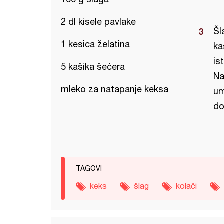
2 dl kisele pavlake
Šl
1 kesica želatina
ka
is
5 kašika šećera
Na
mleko za natapanje keksa
um
do
TAGOVI
keks
šlag
kolači