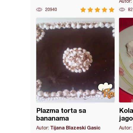
Autor:
20940
82
i voćni kolač
Plazma torta sa
Kola
bananama
jag
Tijana Blazeski Gasic
Autor:
Autor: