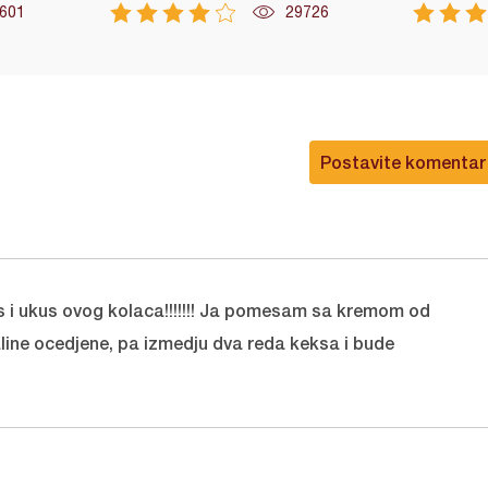
601
29726
Postavite komentar
is i ukus ovog kolaca!!!!!!! Ja pomesam sa kremom od
line ocedjene, pa izmedju dva reda keksa i bude