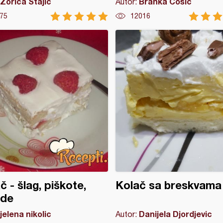
Zorica Stajić
Branka Cosic
Autor:
75
12016
č - šlag, piškote,
Kolač sa breskvama 
ode
jelena nikolic
Danijela Djordjevic
Autor: