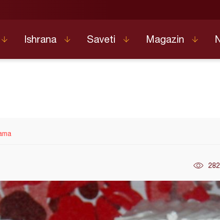
Ishrana
Saveti
Magazin
nama
282