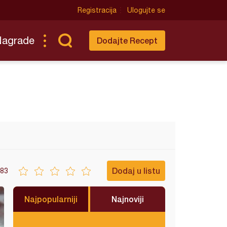
Registracija
Ulogujte se
Nagrade
Dodajte Recept
Dodaj u listu
83
Najpopularniji
Najnoviji